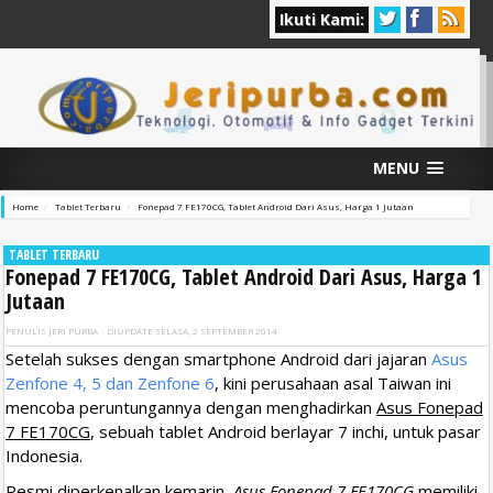
Ikuti Kami:
MENU
Home
Tablet Terbaru
Fonepad 7 FE170CG, Tablet Android Dari Asus, Harga 1 Jutaan
TABLET TERBARU
Fonepad 7 FE170CG, Tablet Android Dari Asus, Harga 1
Jutaan
PENULIS
JERI PURBA
DIUPDATE
SELASA, 2 SEPTEMBER 2014
Setelah sukses dengan smartphone Android dari jajaran
Asus
Zenfone 4, 5 dan Zenfone 6
, kini perusahaan asal Taiwan ini
mencoba peruntungannya dengan menghadirkan
Asus Fonepad
7 FE170CG
, sebuah tablet Android berlayar 7 inchi, untuk pasar
Indonesia.
Resmi diperkenalkan kemarin,
Asus Fonepad 7 FE170CG
memiliki