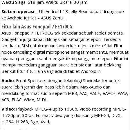
Waktu Siaga: 619 jam. Waktu Bicara: 30 jam.
Sistem operasi
– UI: Android 4.3 Jelly Bean dapat di upgrade
ke Android KitKat – ASUS ZenUI.
Fitur lain Asus Fonepad 7 FE170CG:
Asus Fonepad 7 FE170CG tak sekedar sebuah tablet semata.
Gadget ini juga dapat difungsikan sebagai telepon. Tersedia
slot kartu SIM untuk menancapkan kartu jenis micro SIM. Fitur
noice cancelling digital microphone sangat membantu, membuat
nyaman pengguna saat mengaktifkan panggilan telepon. Fitur ini
mampu meredam gangguan suara berisik dari latar belakang.
Berikut fitur-fitur lain yang ada di tablet Android ini.
Audio
: Front Speakers dengan teknologi SonicMaster untuk
suara lebih jernih dan bass lebih dalam, MaxxAudio dan
mendukung format audio seperti MP3, AAC, AAC+, eAAC+, WAV,
AC3, FLAC, WMA, MIDI.
Video
: Playback MPEG-4 up to 1080p, Video recording MPEG-
4 720p at 30fps. Format video yang didukung: MPEG4, DivX,
H.264, H.263, 3gp, Xvid.