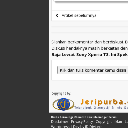
Artikel sebelumnya
Silahkan berkomentar dan berdiskusi. 
Diskusi hendaknya masih berkaitan den
Baja Lewat Sony Xperia T3. Ini Spe
Klik dan tulis komentar kamu disini
Copyright by:
Berita Teknologi, Otomotif dan Info Gadget Terkini
Disclaimer
-
Privacy Policy
-
Copyright
-
Iklan
-
L
Wordpress
| Dev by
ID Digitech
.