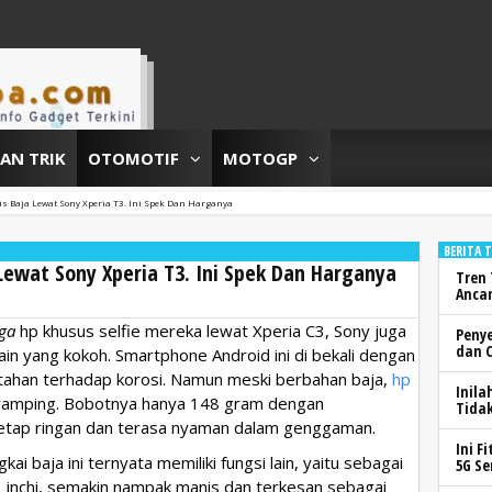
DAN TRIK
OTOMOTIF
MOTOGP
is Baja Lewat Sony Xperia T3. Ini Spek Dan Harganya
BERITA 
 Lewat Sony Xperia T3. Ini Spek Dan Harganya
Tren 
Anca
ga
hp khusus selfie mereka lewat Xperia C3, Sony juga
Peny
dan 
in yang kokoh. Smartphone Android ini di bekali dengan
 tahan terhadap korosi. Namun meski berbahan baja,
hp
Inila
g ramping. Bobotnya hanya 148 gram dengan
Tidak
tetap ringan dan terasa nyaman dalam genggaman.
Ini F
kai baja ini ternyata memiliki fungsi lain, yaitu sebagai
5G Se
,3 inchi, semakin nampak manis dan terkesan sebagai