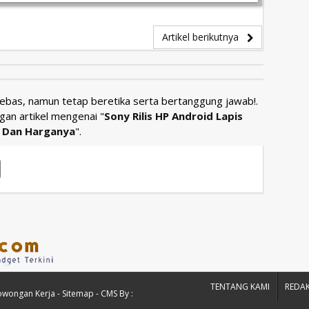
Artikel berikutnya
Bebas, namun tetap beretika serta bertanggung jawab!.
gan artikel mengenai "
Sony Rilis HP Android Lapis
k Dan Harganya
".
TENTANG KAMI
REDAK
owongan Kerja
-
Sitemap
- CMS By :