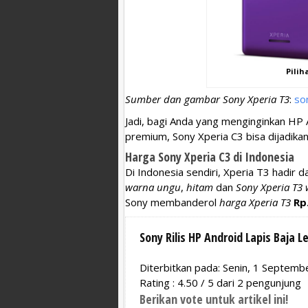
Pilih
Sumber dan gambar Sony Xperia T3
:
so
Jadi, bagi Anda yang menginginkan HP
premium, Sony Xperia C3 bisa dijadika
Harga Sony Xperia C3 di Indonesia
Di Indonesia sendiri, Xperia T3 hadir 
warna ungu
,
hitam
dan
Sony Xperia T3
Sony membanderol
harga Xperia T3
Rp
Sony Rilis HP Android Lapis Baja 
Diterbitkan pada: Senin, 1 Septem
Rating :
4.50
/
5
dari
2
pengunjung
Berikan vote untuk artikel ini!