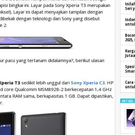
Inila
pisi bingkai ini. Layar pada Sony Xperia T3 merupakan
Seri 
ksel). Layar ini dapat menyajikan tampilan dengan
dibekali dengan teknologi dari Sony yang disebut
Indo
untu
e 2.
Boco
2025,
Harga
Jutaa
ur pacu yang tertanam didalamnya?, berikut ulasan
Spesi
Smar
Cara 
Xperia T3
sedikit lebih unggul dari
Sony Xperia C3
. HP
untu
uad core Qualcomm MSM8928-2 berkecepatan 1,4 GHz
ntara RAM sama, berkapasitas 1 GB. Dapat dipastikan,
ARTIKEL
r.