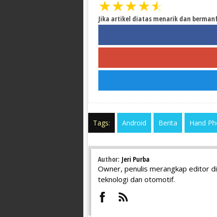
★
★
★
★
★
Jika artikel diatas menarik dan berman
Tags:
Android
Berita
Hand Ph
Author:
Jeri Purba
Owner, penulis merangkap editor di
teknologi dan otomotif.