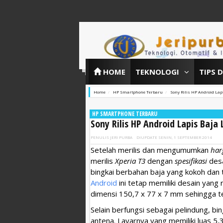
HOME
TEKNOLOGI
TIPS 
Home
HP Smartphone Terbaru
Sony Rilis HP Android Lap
HP SMARTPHONE TERBARU
Sony Rilis HP Android Lapis Baja
PENULIS
JERI PURBA
DIUPDATE
SENIN, 1 SEPTEMBER 2014
Setelah merilis dan mengumumkan
har
merilis
Xperia T3
dengan
spesifikasi
desa
bingkai berbahan baja yang kokoh dan
Android
ini tetap memiliki desain yan
dimensi 150,7 x 77 x 7 mm sehingga 
Selain berfungsi sebagai pelindung, bing
antena. Layarnya yang memiliki luas 5