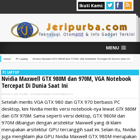
Ikuti Kami:
MENU
Home
PC Laptop
Nvidia Maxwell GTX 980M dan 970M, VGA Notebook Tercepat Di Dunia Saat Ini
PC LAPTOP
Nvidia Maxwell GTX 980M dan 970M, VGA Notebook
Tercepat Di Dunia Saat Ini
PENULIS
JERI PURBA
DIUPDATE
RABU, 8 OKTOBER 2014
Setelah merilis VGA GTX 980 dan GTX 970 berbasis PC
desktop, kini Nvidia merilis versi notebook-nya lewat
GTX 980M
dan
GTX 970M
. Sama seperti versi dektop, GTX 980M dan
970M dibangun dengan arsitektur Maxwell yang di klaim
merupakan arsitektur GPU tercanggih saat ini. Selain itu, Nvidia
juga mengklaim jika GPU Nvidia Maxwell GTX 980M merupakan