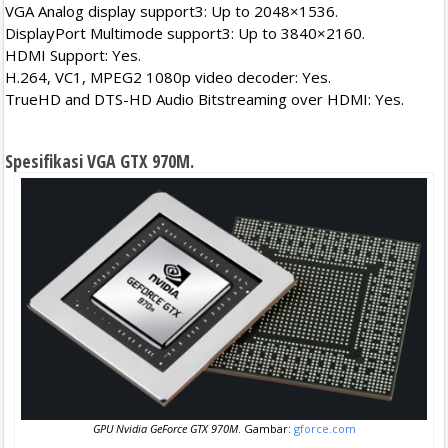
VGA Analog display support3: Up to 2048×1536.
DisplayPort Multimode support3: Up to 3840×2160.
HDMI Support: Yes.
H.264, VC1, MPEG2 1080p video decoder: Yes.
TrueHD and DTS-HD Audio Bitstreaming over HDMI: Yes.
Spesifikasi VGA GTX 970M.
GPU Nvidia GeForce GTX 970M
. Gambar:
gforce.com