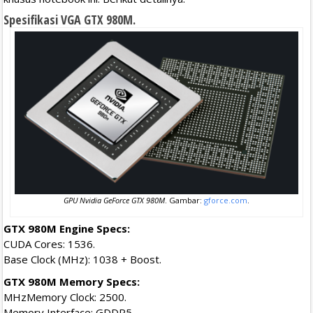
Spesifikasi VGA GTX 980M.
GPU Nvidia GeForce GTX 980M
. Gambar:
gforce.com
.
GTX 980M Engine Specs:
CUDA Cores: 1536.
Base Clock (MHz): 1038 + Boost.
GTX 980M Memory Specs:
MHzMemory Clock: 2500.
Memory Interface: GDDR5.