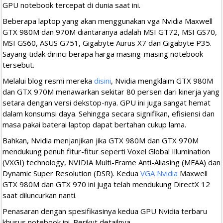
GPU notebook tercepat di dunia saat ini.
Beberapa laptop yang akan menggunakan vga Nvidia Maxwell
GTX 980M dan 970M diantaranya adalah MSI GT72, MSI GS70,
MSI GS60, ASUS G751, Gigabyte Aurus X7 dan Gigabyte P35.
Sayang tidak dirinci berapa harga masing-masing notebook
tersebut.
Melalui blog resmi mereka
disini
, Nvidia mengklaim GTX 980M
dan GTX 970M menawarkan sekitar 80 persen dari kinerja yang
setara dengan versi dekstop-nya. GPU ini juga sangat hemat
dalam konsumsi daya. Sehingga secara signifikan, efisiensi dan
masa pakai baterai laptop dapat bertahan cukup lama.
Bahkan, Nvidia menjanjikan jika GTX 980M dan GTX 970M
mendukung penuh fitur-fitur seperti Voxel Global Illumination
(VXGI) technology, NVIDIA Multi-Frame Anti-Aliasing (MFAA) dan
Dynamic Super Resolution (DSR). Kedua
VGA Nvidia
Maxwell
GTX 980M dan GTX 970 ini juga telah mendukung DirectX 12
saat diluncurkan nanti.
Penasaran dengan spesifikasinya kedua GPU Nvidia terbaru
khusus notebook ini. Berikut detailnya.