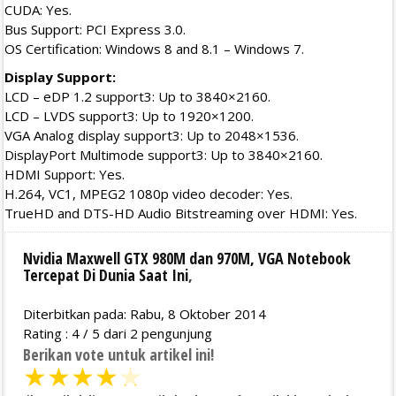
CUDA: Yes.
Bus Support: PCI Express 3.0.
OS Certification: Windows 8 and 8.1 – Windows 7.
Display Support:
LCD – eDP 1.2 support3: Up to 3840×2160.
LCD – LVDS support3: Up to 1920×1200.
VGA Analog display support3: Up to 2048×1536.
DisplayPort Multimode support3: Up to 3840×2160.
HDMI Support: Yes.
H.264, VC1, MPEG2 1080p video decoder: Yes.
TrueHD and DTS-HD Audio Bitstreaming over HDMI: Yes.
Nvidia Maxwell GTX 980M dan 970M, VGA Notebook
Tercepat Di Dunia Saat Ini
,
Diterbitkan pada: Rabu, 8 Oktober 2014
Rating :
4
/
5
dari
2
pengunjung
Berikan vote untuk artikel ini!
★
★
★
★
★