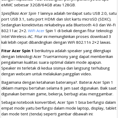
eMMC sebesar 32GB/64GB atau 128GB.
Spesifikasi Acer Spin 1
lainnya adalah terdapat satu USB 2.0, satu
port USB 3.1, satu port HDMI dan slot kartu microSD (SDXC).
Sedangkan konektivitas nirkabelnya ada Bluetooth 4.0 dan Wi-Fi
802.11ac 2×2.
WiFi Acer
Spin 1 di bekali dengan fitur teknologi
Intel Wireless-AC. Fitur ini memungkinkan proses download 3
kali lebih cepat dibandingkan dengan WiFi 802.11n 2×2 lawas.
Fitur Acer Spin 1
berikutnya adalah speaker yang dilengkapi
dengan teknologi Acer TrueHarmony yang dapat memberikan
pengalaman kualitas suara optimal dalam mode apapun.
Speaker ini terletak di kedua sisinya dan langsung terhubung
dengan webcam untuk melakukan panggilan video.
Bagaimana dengan ketahanan baterainya?. Baterai Acer Spin 1
diklaim mampu bertahan selama 8 jam saat digunakan. Baik saat
digunakan bermain game, bekerja, berbagi atau menggambar.
Sebagai notebook konvertibel, Acer Spin 1 bisa berfungsi dalam
empat mode yaitu berfungsi dalam mode laptop, display, tablet
dan mode tent (tenda) seperti gambar dibawah ini: