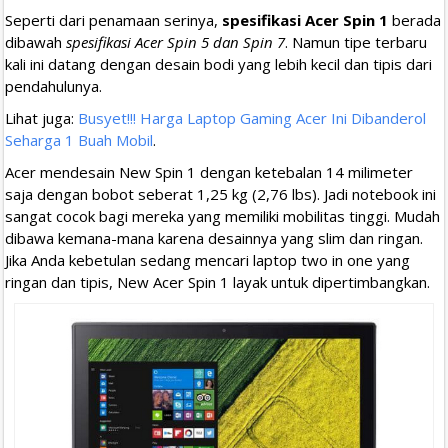
Seperti dari penamaan serinya,
spesifikasi Acer Spin 1
berada
dibawah
spesifikasi Acer Spin 5 dan Spin 7
. Namun tipe terbaru
kali ini datang dengan desain bodi yang lebih kecil dan tipis dari
pendahulunya.
Lihat juga:
Busyet!!! Harga Laptop Gaming Acer Ini Dibanderol
Seharga 1 Buah Mobil
.
Acer mendesain New Spin 1 dengan ketebalan 14 milimeter
saja dengan bobot seberat 1,25 kg (2,76 lbs). Jadi notebook ini
sangat cocok bagi mereka yang memiliki mobilitas tinggi. Mudah
dibawa kemana-mana karena desainnya yang slim dan ringan.
Jika Anda kebetulan sedang mencari laptop two in one yang
ringan dan tipis, New Acer Spin 1 layak untuk dipertimbangkan.