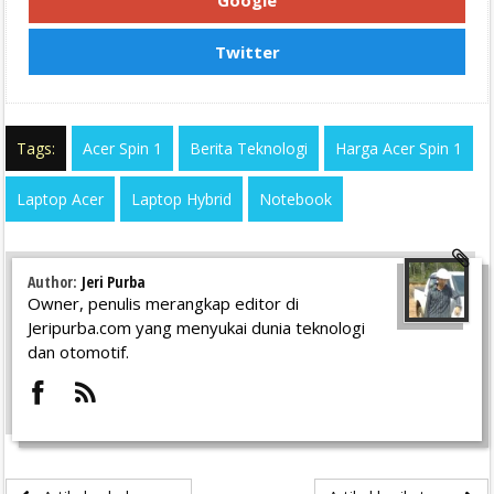
Twitter
Tags:
Acer Spin 1
Berita Teknologi
Harga Acer Spin 1
Laptop Acer
Laptop Hybrid
Notebook
Author:
Jeri Purba
Owner, penulis merangkap editor di
Jeripurba.com yang menyukai dunia teknologi
dan otomotif.