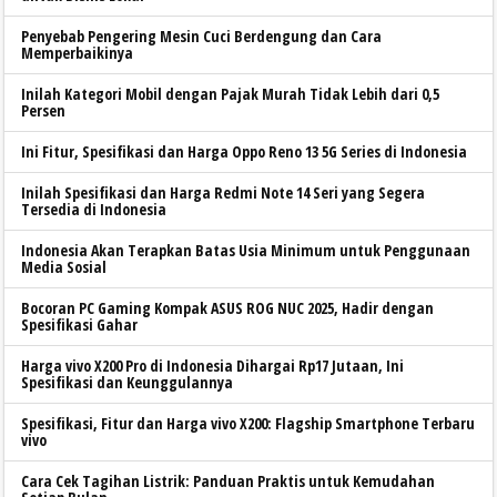
Penyebab Pengering Mesin Cuci Berdengung dan Cara
Memperbaikinya
Inilah Kategori Mobil dengan Pajak Murah Tidak Lebih dari 0,5
Persen
Ini Fitur, Spesifikasi dan Harga Oppo Reno 13 5G Series di Indonesia
Inilah Spesifikasi dan Harga Redmi Note 14 Seri yang Segera
Tersedia di Indonesia
Indonesia Akan Terapkan Batas Usia Minimum untuk Penggunaan
Media Sosial
Bocoran PC Gaming Kompak ASUS ROG NUC 2025, Hadir dengan
Spesifikasi Gahar
Harga vivo X200 Pro di Indonesia Dihargai Rp17 Jutaan, Ini
Spesifikasi dan Keunggulannya
Spesifikasi, Fitur dan Harga vivo X200: Flagship Smartphone Terbaru
vivo
Cara Cek Tagihan Listrik: Panduan Praktis untuk Kemudahan