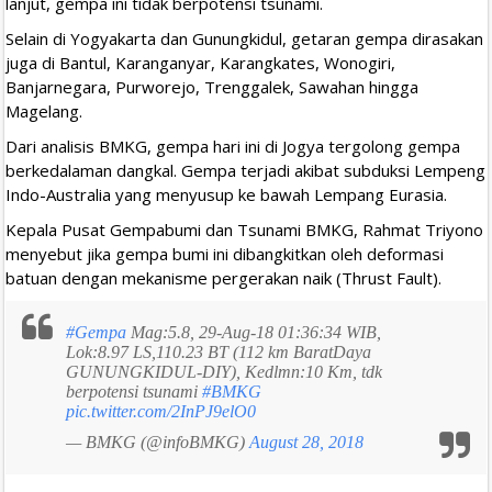
lanjut, gempa ini tidak berpotensi tsunami.
Selain di Yogyakarta dan Gunungkidul, getaran gempa dirasakan
juga di Bantul, Karanganyar, Karangkates, Wonogiri,
Banjarnegara, Purworejo, Trenggalek, Sawahan hingga
Magelang.
Dari analisis BMKG, gempa hari ini di Jogya tergolong gempa
berkedalaman dangkal. Gempa terjadi akibat subduksi Lempeng
Indo-Australia yang menyusup ke bawah Lempang Eurasia.
Kepala Pusat Gempabumi dan Tsunami BMKG, Rahmat Triyono
menyebut jika gempa bumi ini dibangkitkan oleh deformasi
batuan dengan mekanisme pergerakan naik (Thrust Fault).
#Gempa
Mag:5.8, 29-Aug-18 01:36:34 WIB,
Lok:8.97 LS,110.23 BT (112 km BaratDaya
GUNUNGKIDUL-DIY), Kedlmn:10 Km, tdk
berpotensi tsunami
#BMKG
pic.twitter.com/2InPJ9elO0
— BMKG (@infoBMKG)
August 28, 2018