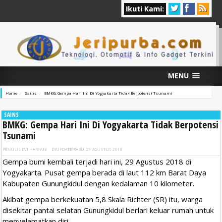
Ikuti Kami:
MENU
Home
Sains
BMKG: Gempa Hari Ini Di Yogyakarta Tidak Berpotensi Tsunami
SAINS
BMKG: Gempa Hari Ini Di Yogyakarta Tidak Berpotensi
Tsunami
PENULIS
EVI HARYANI
DIUPDATE
RABU, 29 AGUSTUS 2018
Gempa bumi kembali terjadi hari ini, 29 Agustus 2018 di
Yogyakarta. Pusat gempa berada di laut 112 km Barat Daya
Kabupaten Gunungkidul dengan kedalaman 10 kilometer.
Akibat gempa berkekuatan 5,8 Skala Richter (SR) itu, warga
disekitar pantai selatan Gunungkidul berlari keluar rumah untuk
menyelamatkan diri.