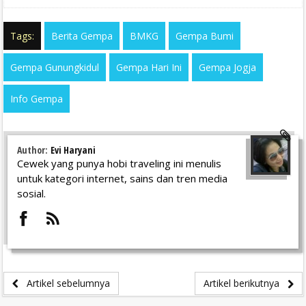
Tags:
Berita Gempa
BMKG
Gempa Bumi
Gempa Gunungkidul
Gempa Hari Ini
Gempa Jogja
Info Gempa
Author:
Evi Haryani
Cewek yang punya hobi traveling ini menulis
untuk kategori internet, sains dan tren media
sosial.
Artikel sebelumnya
Artikel berikutnya