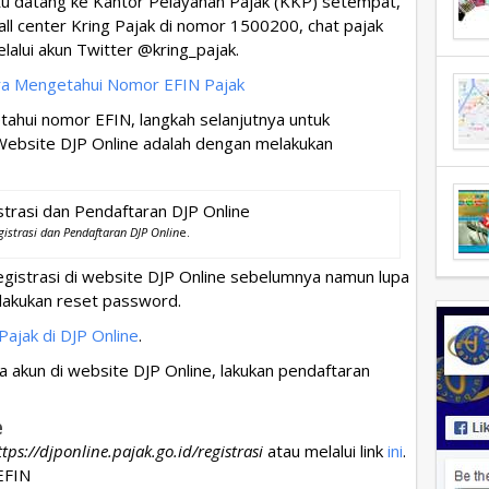
tu datang ke Kantor Pelayanan Pajak (KKP) setempat,
ll center Kring Pajak di nomor 1500200, chat pajak
lalui akun Twitter @kring_pajak.
ara Mengetahui Nomor EFIN Pajak
tahui nomor EFIN, langkah selanjutnya untuk
Website DJP Online adalah dengan melakukan
istrasi dan Pendaftaran DJP Onlin
e.
egistrasi di website DJP Online sebelumnya namun lupa
elakukan reset password.
ajak di DJP Online
.
a akun di website DJP Online, lakukan pendaftaran
e
ttps://djponline.pajak.go.id/registrasi
atau melalui link
ini
.
EFIN