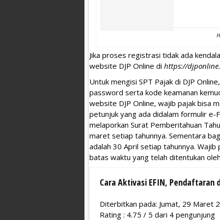
H
Jika proses registrasi tidak ada kendal
website DJP Online di
https://djponline
Untuk mengisi SPT Pajak di DJP Onlin
password serta kode keamanan kemudian 
website DJP Online, wajib pajak bisa me
petunjuk yang ada didalam formulir e-Fi
melaporkan Surat Pemberitahuan Tahun
maret setiap tahunnya. Sementara bagi
adalah 30 April setiap tahunnya. Waji
batas waktu yang telah ditentukan oleh
Cara Aktivasi EFIN, Pendaftaran 
Diterbitkan pada: Jumat, 29 Maret 
Rating :
4.75
/
5
dari
4
pengunjung