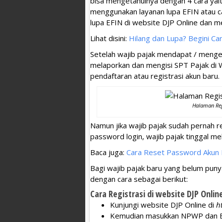
bisa mengetahuinya dengan 4 cara yai
menggunakan layanan lupa EFIN atau ca
lupa EFIN di website DJP Online dan me
Lihat disini:
Hilang dan Lupa? Begini C
Setelah wajib pajak mendapat / menge
melaporkan dan mengisi SPT Pajak di 
pendaftaran atau registrasi akun baru.
Halaman Reg
Namun jika wajib pajak sudah pernah r
password login, wajib pajak tinggal m
Baca juga:
Cara Reset Password Akun P
Bagi wajib pajak baru yang belum puny
dengan cara sebagai berikut:
Cara Registrasi di website DJP Onlin
Kunjungi website DJP Online di
h
Kemudian masukkan NPWP dan 