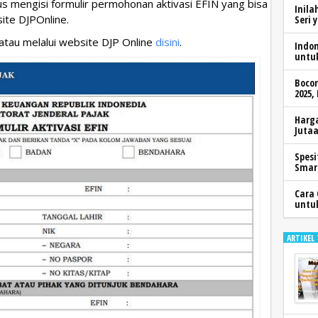
s mengisi formulir permohonan aktivasi EFIN yang bisa
Inila
ite DJPOnline.
Seri 
atau melalui website DJP Online
disini
.
Indo
untu
Boco
2025,
Harga
Jutaa
Spesi
Smar
Cara 
untu
ARTIKEL