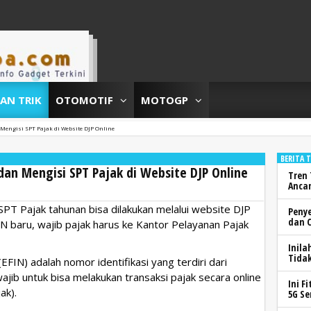
DAN TRIK
OTOMOTIF
MOTOGP
 Mengisi SPT Pajak di Website DJP Online
BERITA 
dan Mengisi SPT Pajak di Website DJP Online
Tren 
Anca
PT Pajak tahunan bisa dilakukan melalui website DJP
Peny
dan 
 baru, wajib pajak harus ke Kantor Pelayanan Pajak
Inila
Tidak
(EFIN) adalah nomor identifikasi yang terdiri dari
jib untuk bisa melakukan transaksi pajak secara online
Ini F
ak).
5G Se