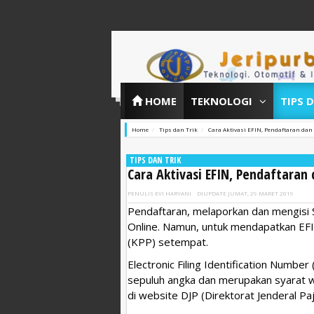
HOME
TEKNOLOGI
TIPS 
Home
Tips dan Trik
Cara Aktivasi EFIN, Pendaftaran dan
TIPS DAN TRIK
Cara Aktivasi EFIN, Pendaftaran 
PENULIS
EVI HARYANI
DIUPDATE
JUMAT, 29 MARET 2019
Pendaftaran, melaporkan dan mengisi S
Online. Namun, untuk mendapatkan EFIN
(KPP) setempat.
Electronic Filing Identification Number 
sepuluh angka dan merupakan syarat wa
di website DJP (Direktorat Jenderal Paj