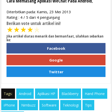
Cara Memasang Aplikasi WeChat Pada Android
,
Diterbitkan pada: Kamis, 23 Mei 2013
Rating :
4
/
5
dari
4
pengunjung
Berikan vote untuk artikel ini!
★
★
★
★
★
Jika artikel diatas menarik dan bermanfaat, silahkan sebarkan
ke:
Facebook
Google
Twitter
Tags:
Android
Aplikasi HP
Blackberry
Hand Phone
iPhone
Nimbuzz
Software
Teknologi
Tips