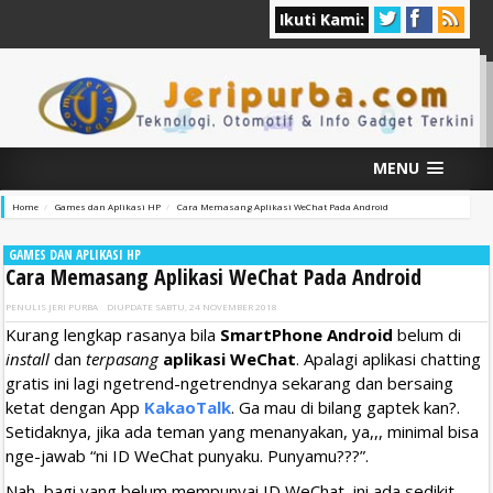
Ikuti Kami:
MENU
Home
Games dan Aplikasi HP
Cara Memasang Aplikasi WeChat Pada Android
GAMES DAN APLIKASI HP
Cara Memasang Aplikasi WeChat Pada Android
PENULIS
JERI PURBA
DIUPDATE
SABTU, 24 NOVEMBER 2018
Kurang lengkap rasanya bila
SmartPhone Android
belum di
install
dan
terpasang
aplikasi WeChat
. Apalagi aplikasi chatting
gratis ini lagi ngetrend-ngetrendnya sekarang dan bersaing
ketat dengan App
KakaoTalk
. Ga mau di bilang gaptek kan?.
Setidaknya, jika ada teman yang menanyakan, ya,,, minimal bisa
nge-jawab “ni ID WeChat punyaku. Punyamu???”.
Nah, bagi yang belum mempunyai
ID WeChat
, ini ada sedikit