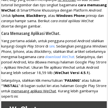
tutorial bergambar
dan
tips
singkat bagaimana
cara memasang
WeChat
di SmartPhone khususnya dengan Platform
Android
.
Untuk
Iphone
,
BlackBerry
, atau
Windows Phone
prinsip dan
caranya
hampir sama. Berikut
cara instal aplikasi WeChat
disertai dengan gambar.
Cara Memasang Aplikasi WeChat.
Yang pertama adalah, untuk pengguna ponsel Android silahkan
kunjungi
Google Play Strore
di
sini
. Sedangkan pengguna
Windows
Phone
,
lphone
, atau
BlackBerry
, silahkan lihat artikel sebelumnya
mengenai bagaimana
cara
download WeChat
. Selanjutnya, dari
ponsel Android, kita dibawa menuju halaman Google Play Strore
– Aplikasi Wechat. Ukuran file aplikasi Wechat untuk Android
kurang lebih sebesar 18,59 Mb (
WeChat Versi 4.5.1
).
Selanjutnya, silahkan klik menu/tulisan “
PASANG
” atau tulisan
“”
INSTALL
” di bagian sudut kiri atas halaman Google Play Strore
untuk
memasang aplikasi WeChat
. Kurang lebih gambarnya
seperti ini: