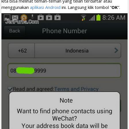
kita bisa melihat teman-teman yang telah terdaftar atau
menggunakan
aplikasi Android
ini. Langsung klik tombol “
OK
“.