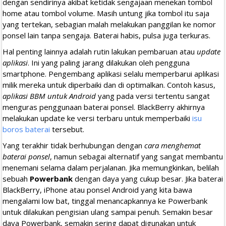
dengan sendirinya akibat ketidak sengajaan menekan tombol
home atau tombol volume. Masih untung jika tombol itu saja
yang tertekan, sebagian malah melakukan panggilan ke nomor
ponsel lain tanpa sengaja. Baterai habis, pulsa juga terkuras.
Hal penting lainnya adalah rutin lakukan pembaruan atau
update
aplikasi
. Ini yang paling jarang dilakukan oleh pengguna
smartphone. Pengembang aplikasi selalu memperbarui aplikasi
milik mereka untuk diperbaiki dan di optimalkan. Contoh kasus,
aplikasi BBM untuk Android
yang pada versi tertentu sangat
menguras penggunaan baterai ponsel. BlackBerry akhirnya
melakukan update ke versi terbaru untuk memperbaiki
isu
boros baterai
tersebut.
Yang terakhir tidak berhubungan dengan
cara menghemat
baterai ponsel
, namun sebagai alternatif yang sangat membantu
menemani selama dalam perjalanan. Jika memungkinkan, belilah
sebuah
Powerbank
dengan daya yang cukup besar. Jika baterai
BlackBerry, iPhone atau ponsel Android yang kita bawa
mengalami low bat, tinggal menancapkannya ke Powerbank
untuk dilakukan pengisian ulang sampai penuh. Semakin besar
daya Powerbank, semakin sering dapat digunakan untuk