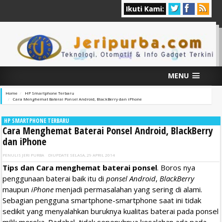
Ikuti Kami:
MENU
Home
HP Smartphone Terbaru
Cara Menghemat Baterai Ponsel Android, BlackBerry dan iPhone
HP SMARTPHONE TERBARU
Cara Menghemat Baterai Ponsel Android, BlackBerry
dan iPhone
PENULIS
JERI PURBA
DIUPDATE
SELASA, 29 APRIL 2014
Tips dan Cara menghemat baterai ponsel
. Boros nya
penggunaan baterai baik itu di
ponsel Android
,
BlackBerry
maupun
iPhone
menjadi permasalahan yang sering di alami.
Sebagian pengguna smartphone-smartphone saat ini tidak
sedikit yang menyalahkan buruknya kualitas baterai pada ponsel
milik mereka. Padahal, tidak sepenuhnya kesalahan ada pada