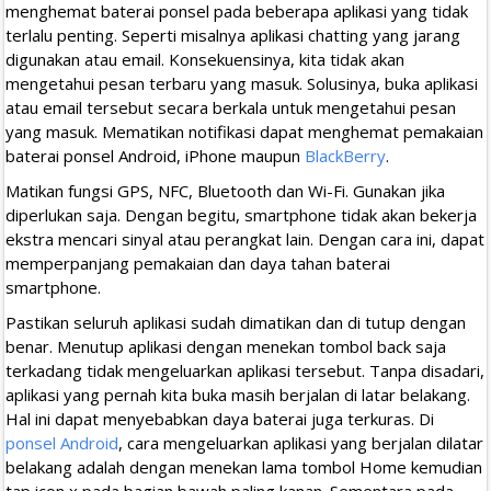
menghemat baterai ponsel pada beberapa aplikasi yang tidak
terlalu penting. Seperti misalnya aplikasi chatting yang jarang
digunakan atau email. Konsekuensinya, kita tidak akan
mengetahui pesan terbaru yang masuk. Solusinya, buka aplikasi
atau email tersebut secara berkala untuk mengetahui pesan
yang masuk. Mematikan notifikasi dapat menghemat pemakaian
baterai ponsel Android, iPhone maupun
BlackBerry
.
Matikan fungsi GPS, NFC, Bluetooth dan Wi-Fi. Gunakan jika
diperlukan saja. Dengan begitu, smartphone tidak akan bekerja
ekstra mencari sinyal atau perangkat lain. Dengan cara ini, dapat
memperpanjang pemakaian dan daya tahan baterai
smartphone.
Pastikan seluruh aplikasi sudah dimatikan dan di tutup dengan
benar. Menutup aplikasi dengan menekan tombol back saja
terkadang tidak mengeluarkan aplikasi tersebut. Tanpa disadari,
aplikasi yang pernah kita buka masih berjalan di latar belakang.
Hal ini dapat menyebabkan daya baterai juga terkuras. Di
ponsel Android
, cara mengeluarkan aplikasi yang berjalan dilatar
belakang adalah dengan menekan lama tombol Home kemudian
tap icon x pada bagian bawah paling kanan. Sementara pada