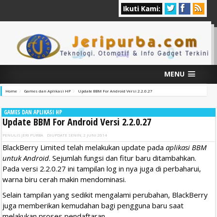
Ikuti Kami:
MENU
Home
Games dan Aplikasi HP
Update BBM For Android Versi 2.2.0.27
GAMES DAN APLIKASI HP
Update BBM For Android Versi 2.2.0.27
PENULIS
JERI PURBA
DIUPDATE
SENIN, 2 JUNI 2014
BlackBerry Limited telah melakukan update pada
aplikasi BBM
untuk Android
. Sejumlah fungsi dan fitur baru ditambahkan.
Pada versi 2.2.0.27 ini tampilan log in nya juga di perbaharui,
warna biru cerah makin mendominasi.
Selain tampilan yang sedikit mengalami perubahan, BlackBerry
juga memberikan kemudahan bagi pengguna baru saat
melakukan proses pendaftaran.