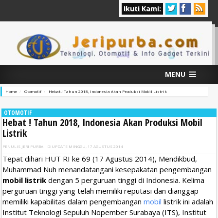
Ikuti Kami:
MENU
Home
Otomotif
Hebat ! Tahun 2018, Indonesia Akan Produksi Mobil Listrik
OTOMOTIF
Hebat ! Tahun 2018, Indonesia Akan Produksi Mobil
Listrik
PENULIS
JERI PURBA
DIUPDATE
MINGGU, 17 AGUSTUS 2014
Tepat dihari HUT RI ke 69 (17 Agustus 2014), Mendikbud,
Muhammad Nuh menandatangani kesepakatan pengembangan
mobil listrik
dengan 5 perguruan tinggi di Indonesia. Kelima
perguruan tinggi yang telah memiliki reputasi dan dianggap
memiliki kapabilitas dalam pengembangan
mobil
listrik ini adalah
Institut Teknologi Sepuluh Nopember Surabaya (ITS), Institut