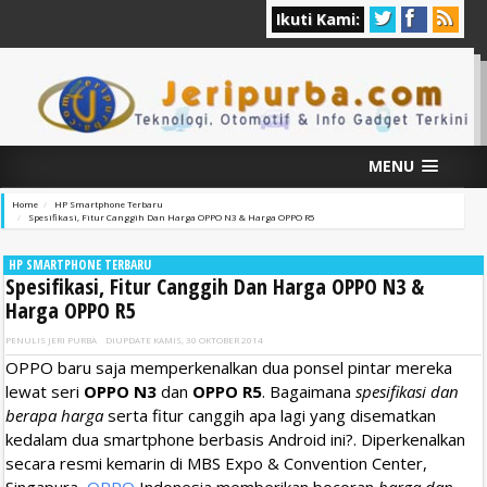
Ikuti Kami:
MENU
Home
HP Smartphone Terbaru
Spesifikasi, Fitur Canggih Dan Harga OPPO N3 & Harga OPPO R5
HP SMARTPHONE TERBARU
Spesifikasi, Fitur Canggih Dan Harga OPPO N3 &
Harga OPPO R5
PENULIS
JERI PURBA
DIUPDATE
KAMIS, 30 OKTOBER 2014
OPPO baru saja memperkenalkan dua ponsel pintar mereka
lewat seri
OPPO N3
dan
OPPO R5
. Bagaimana
spesifikasi dan
berapa harga
serta fitur canggih apa lagi yang disematkan
kedalam dua smartphone berbasis Android ini?. Diperkenalkan
secara resmi kemarin di MBS Expo & Convention Center,
Singapura,
OPPO
Indonesia memberikan bocoran
harga dan