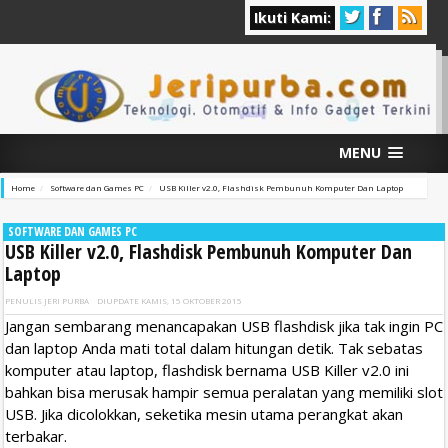
Ikuti Kami:
MENU
Home
Software dan Games PC
USB Killer v2.0, Flashdisk Pembunuh Komputer Dan Laptop
SOFTWARE DAN GAMES PC
USB Killer v2.0, Flashdisk Pembunuh Komputer Dan
Laptop
PENULIS
JERI PURBA
DIUPDATE
KAMIS, 15 OKTOBER 2015
Jangan sembarang menancapakan USB flashdisk jika tak ingin PC
dan laptop Anda mati total dalam hitungan detik. Tak sebatas
komputer atau laptop, flashdisk bernama USB Killer v2.0 ini
bahkan bisa merusak hampir semua peralatan yang memiliki slot
USB. Jika dicolokkan, seketika mesin utama perangkat akan
terbakar.