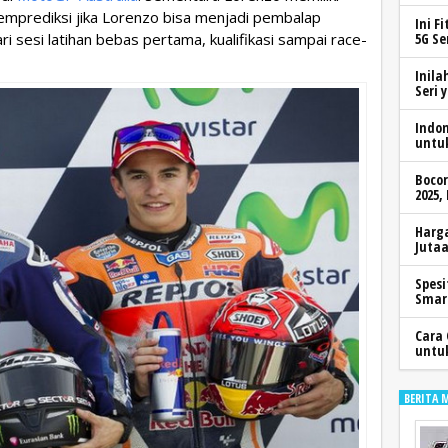
emprediksi jika Lorenzo bisa menjadi pembalap
Ini F
dari sesi latihan bebas pertama, kualifikasi sampai race-
5G Se
Inila
Seri 
Indo
untu
Boco
2025,
Harga
Jutaa
Spesi
Smar
Cara 
untu
BERITA 