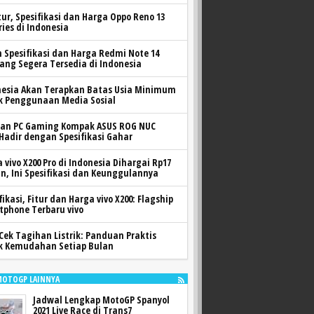
itur, Spesifikasi dan Harga Oppo Reno 13
ries di Indonesia
h Spesifikasi dan Harga Redmi Note 14
yang Segera Tersedia di Indonesia
nesia Akan Terapkan Batas Usia Minimum
k Penggunaan Media Sosial
ran PC Gaming Kompak ASUS ROG NUC
 Hadir dengan Spesifikasi Gahar
 vivo X200 Pro di Indonesia Dihargai Rp17
n, Ini Spesifikasi dan Keunggulannya
fikasi, Fitur dan Harga vivo X200: Flagship
tphone Terbaru vivo
Cek Tagihan Listrik: Panduan Praktis
k Kemudahan Setiap Bulan
MOTOGP LAINNYA
Jadwal Lengkap MotoGP Spanyol
2021 Live Race di Trans7