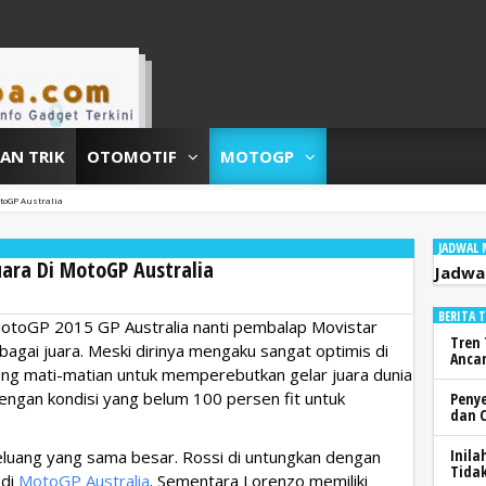
DAN TRIK
OTOMOTIF
MOTOGP
toGP Australia
JADWAL
uara Di MotoGP Australia
Jadwa
BERITA 
MotoGP 2015 GP Australia nanti pembalap Movistar
Tren 
bagai juara. Meski dirinya mengaku sangat optimis di
Anca
rung mati-matian untuk memperebutkan gelar juara dunia
engan kondisi yang belum 100 persen fit untuk
Peny
dan 
Inila
eluang yang sama besar. Rossi di untungkan dengan
Tidak
 di
MotoGP Australia
. Sementara Lorenzo memiliki