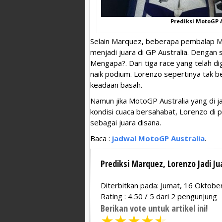
Prediksi MotoGP A
Selain Marquez, beberapa pembalap M
menjadi juara di GP Australia. Dengan s
Mengapa?. Dari tiga race yang telah dig
naik podium. Lorenzo sepertinya tak
keadaan basah.
Namun jika MotoGP Australia yang di j
kondisi cuaca bersahabat, Lorenzo di 
sebagai juara disana.
Baca :
jadwal MotoGP Australia
.
Prediksi Marquez, Lorenzo Jadi Ju
Diterbitkan pada: Jumat, 16 Oktobe
Rating :
4.50
/
5
dari
2
pengunjung
Berikan vote untuk artikel ini!
★
★
★
★
★