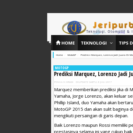
HOME
TEKNOLOGI
TIPS 
Home
MotoGP
Prediksi Marquez, Lorenzo Jadi Juara Di Mo
MOTOGP
Prediksi Marquez, Lorenzo Jadi J
PENULIS
IKRAM
DIUPDATE
SABTU, 8 JULI 2017
Marquez memberikan prediksi jika di 
Yamaha, Jorge Lorenzo, akan keluar se
Phillip Island, duo Yamaha akan berta
MotoGP 2015 dan akan sulit baginya d
mengikuti persaingan di garis depan.
Baik Lorenzo maupun Rossi memiliki p
prestasinya selama ini yang cukup baik