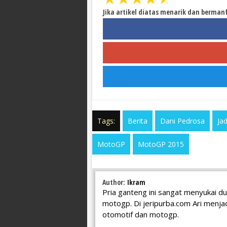
Jika artikel diatas menarik dan berman
Tags:
Berita
Dani Pedrosa
Ja
MotoGP
MotoGP 2015
Author:
Ikram
Pria ganteng ini sangat menyukai d
motogp. Di jeripurba.com Ari menjad
otomotif dan motogp.