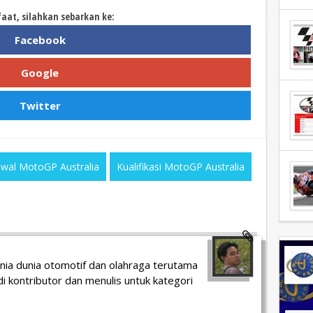
faat, silahkan sebarkan ke:
Facebook
Google
Twitter
dwal MotoGP Australia
Kualifikasi MotoGP Australia
unia dunia otomotif dan olahraga terutama
i kontributor dan menulis untuk kategori