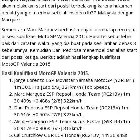
akan melakukan start dari posisi terbelakang karena hukuman
penalti yang dia terima setelah insiden di GP Malaysia dengan
Marquez.
Sementara Marc Marquez berhasil menjadi pembalap tercepat
di sesi kualifikasi MotoGP Valencia 2015. Hasil tersebut lebih
baik dari catatan waktu yang dia buat pada sesi latihan bebas 3
sebelumnya. Kemudian Dani Pedrosa menempel dan akan start
dari posisi ketiga. Berikut adalah hasil lengkap kualifikasi
MotoGP Valencia 2015
Hasil Kualifikasi MotoGP Valencia 2015.
Jorge Lorenzo ESP Movistar Yamaha MotoGP (YZR-M1)
1m 30.011s [Lap 5/8] 321km/h (Top Speed).
Marc Marquez ESP Repsol Honda Team (RC213V) 1m
30.499s +0.488s [2/8] 322km/h.
Dani Pedrosa ESP Repsol Honda Team (RC213V) 1m
30.516s +0.505s [7/8] 323km/h.
Aleix Espargaro ESP Team Suzuki Ecstar (GSX-RR) 1m
30.917s +0.906s [6/7] 313km/h.
Cal Crutchlow GBR LCR Honda (RC213V) 1m 30.948s