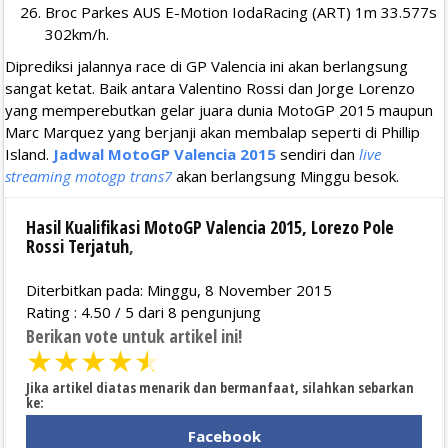
Broc Parkes AUS E-Motion IodaRacing (ART) 1m 33.577s
302km/h.
Diprediksi jalannya race di GP Valencia ini akan berlangsung
sangat ketat. Baik antara Valentino Rossi dan Jorge Lorenzo
yang memperebutkan gelar juara dunia MotoGP 2015 maupun
Marc Marquez yang berjanji akan membalap seperti di Phillip
Island.
Jadwal MotoGP Valencia 2015
sendiri dan
live
streaming motogp trans7
akan berlangsung Minggu besok.
Hasil Kualifikasi MotoGP Valencia 2015, Lorezo Pole
Rossi Terjatuh
,
Diterbitkan pada: Minggu, 8 November 2015
Rating :
4.50
/
5
dari
8
pengunjung
Berikan vote untuk artikel ini!
★
★
★
★
★
Jika artikel diatas menarik dan bermanfaat, silahkan sebarkan
ke:
Facebook