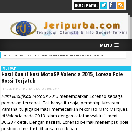
Ikuti Kami:
MENU
Home
MotoGP
Hasil Kualifikasi MotoGP Valencia 2015, Lorezo Pole Rossi Terjatuh
MOTOGP
Hasil Kualifikasi MotoGP Valencia 2015, Lorezo Pole
Rossi Terjatuh
PENULIS
IKRAM
DIUPDATE
SABTU, 8 JULI 2017
Hasil kualifikasi MotoGP 2015
menempatkan Lorenzo sebagai
pembalap tercepat. Tak hanya itu saja, pembalap Movistar
Yamaha itu juga berhasil memecahkan rekor lap Marc Marquez
di Valencia pada 2013 silam dengan catatan waktu 1 menit
30,237 detik. Dengan hasil ini, Lorenzo berhak menempati pole
position dan start dibarisan terdepan.