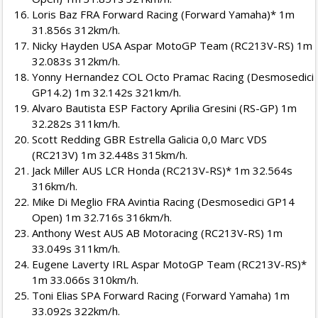
Loris Baz FRA Forward Racing (Forward Yamaha)* 1m
31.856s 312km/h.
Nicky Hayden USA Aspar MotoGP Team (RC213V-RS) 1m
32.083s 312km/h.
Yonny Hernandez COL Octo Pramac Racing (Desmosedici
GP14.2) 1m 32.142s 321km/h.
Alvaro Bautista ESP Factory Aprilia Gresini (RS-GP) 1m
32.282s 311km/h.
Scott Redding GBR Estrella Galicia 0,0 Marc VDS
(RC213V) 1m 32.448s 315km/h.
Jack Miller AUS LCR Honda (RC213V-RS)* 1m 32.564s
316km/h.
Mike Di Meglio FRA Avintia Racing (Desmosedici GP14
Open) 1m 32.716s 316km/h.
Anthony West AUS AB Motoracing (RC213V-RS) 1m
33.049s 311km/h.
Eugene Laverty IRL Aspar MotoGP Team (RC213V-RS)*
1m 33.066s 310km/h.
Toni Elias SPA Forward Racing (Forward Yamaha) 1m
33.092s 322km/h.