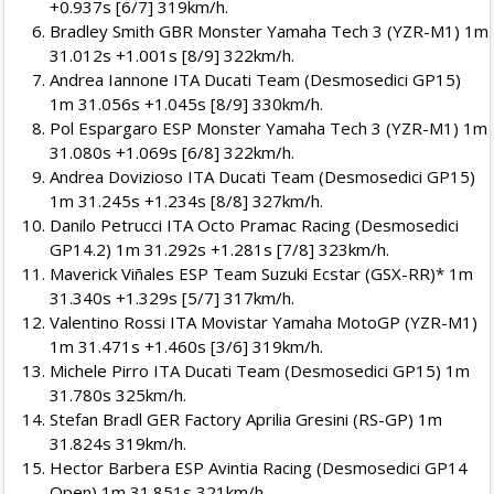
+0.937s [6/7] 319km/h.
Bradley Smith GBR Monster Yamaha Tech 3 (YZR-M1) 1m
31.012s +1.001s [8/9] 322km/h.
Andrea Iannone ITA Ducati Team (Desmosedici GP15)
1m 31.056s +1.045s [8/9] 330km/h.
Pol Espargaro ESP Monster Yamaha Tech 3 (YZR-M1) 1m
31.080s +1.069s [6/8] 322km/h.
Andrea Dovizioso ITA Ducati Team (Desmosedici GP15)
1m 31.245s +1.234s [8/8] 327km/h.
Danilo Petrucci ITA Octo Pramac Racing (Desmosedici
GP14.2) 1m 31.292s +1.281s [7/8] 323km/h.
Maverick Viñales ESP Team Suzuki Ecstar (GSX-RR)* 1m
31.340s +1.329s [5/7] 317km/h.
Valentino Rossi ITA Movistar Yamaha MotoGP (YZR-M1)
1m 31.471s +1.460s [3/6] 319km/h.
Michele Pirro ITA Ducati Team (Desmosedici GP15) 1m
31.780s 325km/h.
Stefan Bradl GER Factory Aprilia Gresini (RS-GP) 1m
31.824s 319km/h.
Hector Barbera ESP Avintia Racing (Desmosedici GP14
Open) 1m 31.851s 321km/h.