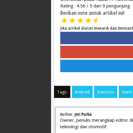
Rating :
4.56
/
5
dari
9
pengunjung
Berikan vote untuk artikel ini!
★
★
★
★
★
Jika artikel diatas menarik dan berman
Tags:
Android
Evercoss
Hand
Author:
Jeri Purba
Owner, penulis merangkap editor di
teknologi dan otomotif.