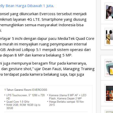
elly Bean Harga Dibawah 1 Juta
.
nsel yang diluncurkan Evercoss tersebut menjadi
enikmati layanan 4G LTE. Smartphone yang diusung
k memungkinkan semua masyarakat Indonesia bisa
.
erlayar 5 inchi dengan dapur pacu MediaTek Quad Core
a murah ini menyajikan ruang penyimpanan internal
B. Android Lollipop 5.1 menjadi sistem operasi dari
ra depan 8 MP dan kamera belakang 5 MP.
 ini juga mempunyai beragam fitur pada kameranya,
 dan gesture shot,” ujar Dean Fauzi, Managing Training
ya terdapat pada kamera belakang saja, tapi juga