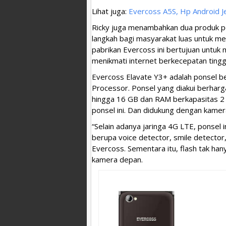
Lihat juga:
Evercoss A5S, Hp Android J
Ricky juga menambahkan dua produk po
langkah bagi masyarakat luas untuk m
pabrikan Evercoss ini bertujuan untu
menikmati internet berkecepatan tinggi
Evercoss Elavate Y3+ adalah ponsel b
Processor. Ponsel yang diakui berharg
hingga 16 GB dan RAM berkapasitas 2 G
ponsel ini. Dan didukung dengan kame
“Selain adanya jaringa 4G LTE, ponsel
berupa voice detector, smile detector,
Evercoss. Sementara itu, flash tak han
kamera depan.