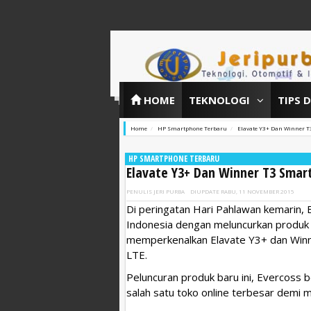
HOME
TEKNOLOGI
TIPS 
Home
HP Smartphone Terbaru
Elavate Y3+ Dan Winner 
HP SMARTPHONE TERBARU
Elavate Y3+ Dan Winner T3 Smar
PENULIS
JERI PURBA
DIUPDATE
RABU, 11 NOVEMBER 2015
Di peringatan Hari Pahlawan kemarin
Indonesia dengan meluncurkan produk 
memperkenalkan Elavate Y3+ dan Winne
LTE.
Peluncuran produk baru ini, Evercoss
salah satu toko online terbesar demi 