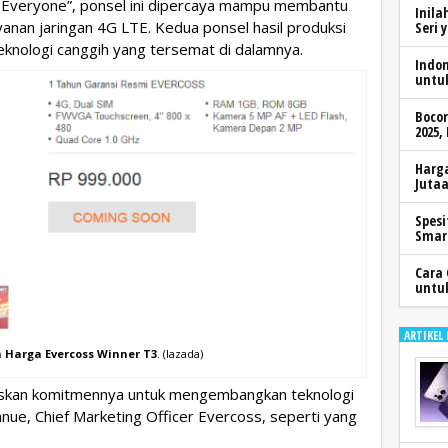
r Everyone”, ponsel ini dipercaya mampu membantu
Inila
yanan jaringan 4G LTE. Kedua ponsel hasil produksi
Seri 
 teknologi canggih yang tersemat di dalamnya.
Indo
untu
Boco
2025,
Harga
Jutaa
Spesi
Smar
Cara 
untu
ARTIKEL
n Harga Evercoss Winner T3
. (lazada)
gaskan komitmennya untuk mengembangkan teknologi
Tanue, Chief Marketing Officer Evercoss, seperti yang