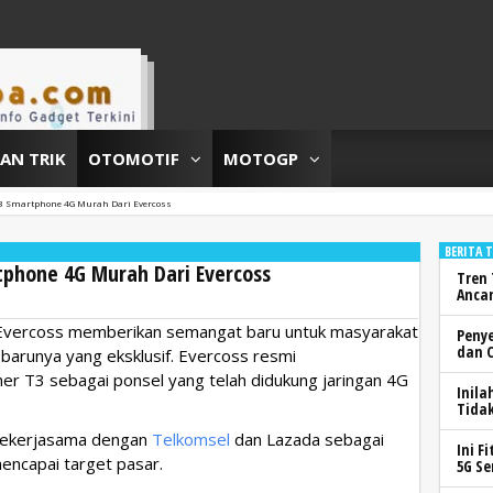
DAN TRIK
OTOMOTIF
MOTOGP
T3 Smartphone 4G Murah Dari Evercoss
BERITA 
tphone 4G Murah Dari Evercoss
Tren 
Anca
, Evercoss memberikan semangat baru untuk masyarakat
Peny
dan 
barunya yang eksklusif. Evercoss resmi
r T3 sebagai ponsel yang telah didukung jaringan 4G
Inila
Tidak
 bekerjasama dengan
Telkomsel
dan Lazada sebagai
Ini F
mencapai target pasar.
5G Se