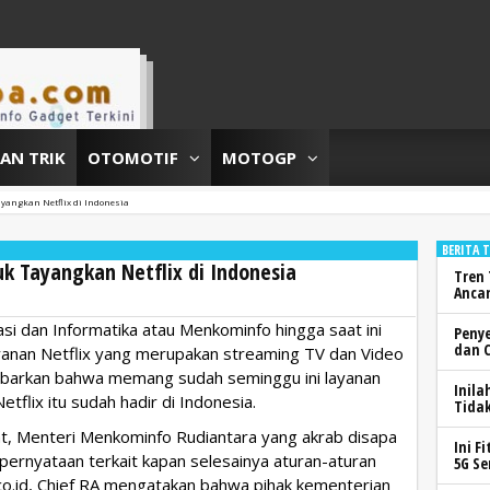
DAN TRIK
OTOMOTIF
MOTOGP
angkan Netflix di Indonesia
BERITA 
k Tayangkan Netflix di Indonesia
Tren 
Anca
i dan Informatika atau Menkominfo hingga saat ini
Peny
dan 
anan Netflix yang merupakan streaming TV dan Video
kabarkan bahwa memang sudah seminggu ini layanan
Inila
tflix itu sudah hadir di Indonesia.
Tidak
at, Menteri Menkominfo Rudiantara yang akrab disapa
Ini F
ernyataan terkait kapan selesainya aturan-aturan
5G Se
va.co.id, Chief RA mengatakan bahwa pihak kementerian