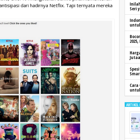
Inila
isipasi dari hadirnya Netflix. Tapi ternyata mereka
Seri 
Indo
untu
Boco
2025,
Harga
Jutaa
Spesi
Smar
Cara 
untu
ARTIKEL