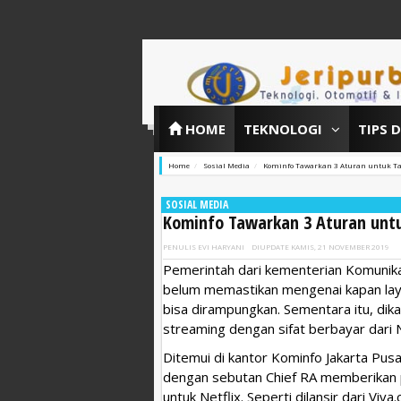
HOME
TEKNOLOGI
TIPS 
Home
Sosial Media
Kominfo Tawarkan 3 Aturan untuk Tay
SOSIAL MEDIA
Kominfo Tawarkan 3 Aturan untu
PENULIS
EVI HARYANI
DIUPDATE
KAMIS, 21 NOVEMBER 2019
Pemerintah dari kementerian Komunikas
belum memastikan mengenai kapan lay
bisa dirampungkan. Sementara itu, di
streaming dengan sifat berbayar dari Ne
Ditemui di kantor Kominfo Jakarta Pus
dengan sebutan Chief RA memberikan p
untuk Netflix. Seperti dilansir dari Vi