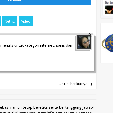
Netflix
Video
menulis untuk kategori internet, sains dan
Artikel berikutnya
Bebas, namun tetap beretika serta bertanggung jawab!.
gan artikel mengenai "
Kominfo Tawarkan 3 Aturan