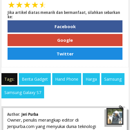
★
★
★
★
★
Jika artikel diatas menarik dan bermanfaat, silahkan sebarkan
ke:
Facebook
Google
Twitter
Tags:
Berita Gadget
Hand Phone
Harga
Samsung
Samsung Galaxy S7
Author:
Jeri Purba
Owner, penulis merangkap editor di
Jeripurba.com yang menyukai dunia teknologi