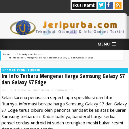
Ikuti Kami:
MENU
Home
HP Smartphone Terbaru
Ini Info Terbaru Mengenai Harga Samsung Galaxy S7 dan Galaxy S7 Edge
HP SMARTPHONE TERBARU
Ini Info Terbaru Mengenai Harga Samsung Galaxy S7
dan Galaxy S7 Edge
PENULIS
JERI PURBA
DIUPDATE
MINGGU, 21 FEBRUARI 2016
Selain karena penasaran seperti apa spesifikasi dan fitur-
fiturnya, informasi berapa harga Samsung Galaxy S7 dan Galaxy
S7 Edge terus diburu oleh pencinta handset kelas atas keluaran
Samsung terbaru ini. Kabar baiknya, banderol harga kedua
ponsel cerdas Android ini sudah terungkap meski bukan resmi
dari pihak Samsung sendiri.