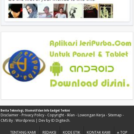
Berita Teknologi, Otomotif dan Info Gadget Terkini
Disclaimer
-
Privacy Policy
-
Copyright
-
Iklan
-
Lowongan Kerja
-
Sitemap
-
CMS By :
Wordpress
| Dev by
ID Digitech
.
TENTANG KAMI
REDAKSI
KODE ETIK
KONTAK KAMI
TOP