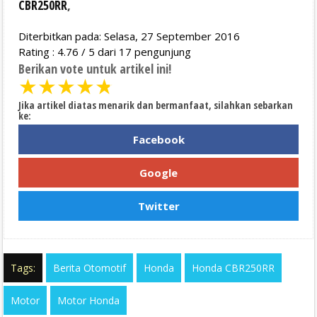
CBR250RR
,
Diterbitkan pada: Selasa, 27 September 2016
Rating :
4.76
/
5
dari
17
pengunjung
Berikan vote untuk artikel ini!
★
★
★
★
★
Jika artikel diatas menarik dan bermanfaat, silahkan sebarkan
ke:
Facebook
Google
Twitter
Tags:
Berita Otomotif
Honda
Honda CBR250RR
Motor
Motor Honda