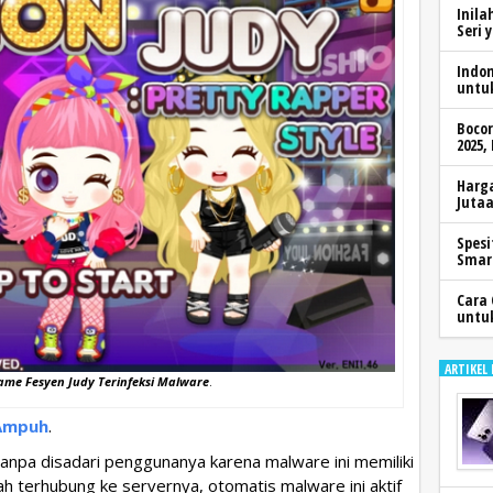
Inila
Seri 
Indo
untu
Boco
2025,
Harga
Jutaa
Spesi
Smar
Cara 
untu
ARTIKEL
ame Fesyen Judy Terinfeksi Malware
.
 Ampuh
.
anpa disadari penggunanya karena malware ini memiliki
lah terhubung ke servernya, otomatis malware ini aktif