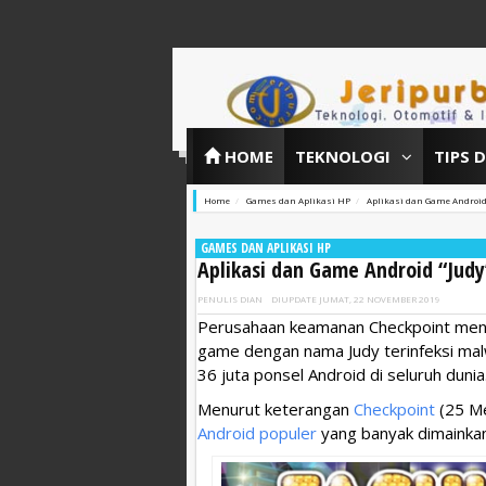
HOME
TEKNOLOGI
TIPS 
Home
Games dan Aplikasi HP
Aplikasi dan Game Androi
GAMES DAN APLIKASI HP
Aplikasi dan Game Android “Ju
PENULIS
DIAN
DIUPDATE
JUMAT, 22 NOVEMBER 2019
Perusahaan keamanan Checkpoint men
game dengan nama Judy terinfeksi malw
36 juta ponsel Android di seluruh duni
Menurut keterangan
Checkpoint
(25 Me
Android populer
yang banyak dimainkan