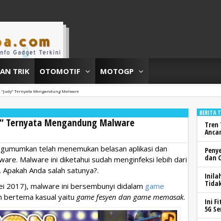
DAN TRIK
OTOMOTIF
MOTOGP
d “Judy” Ternyata Mengandung Malware
BERITA 
dy” Ternyata Mengandung Malware
Tren 
Anca
gumumkan telah menemukan belasan aplikasi dan
Peny
dan 
are. Malware ini diketahui sudah menginfeksi lebih dari
a. Apakah Anda salah satunya?.
Inila
Tidak
i 2017), malware ini bersembunyi didalam
game
 bertema kasual yaitu
game fesyen dan game memasak
.
Ini F
5G Se