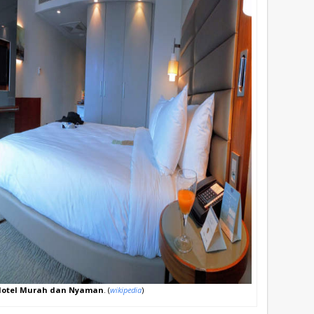
Hotel Murah dan Nyaman
. (
wikipedia
)