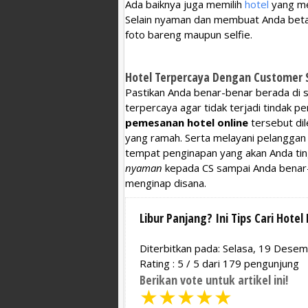
Ada baiknya juga memilih
hotel
yang mem
Selain nyaman dan membuat Anda beta
foto bareng maupun selfie.
Hotel Terpercaya Dengan Customer S
Pastikan Anda benar-benar berada di
terpercaya agar tidak terjadi tindak pe
pemesanan hotel online
tersebut dil
yang ramah. Serta melayani pelanggan
tempat penginapan yang akan Anda ti
nyaman
kepada CS sampai Anda benar
menginap disana.
Libur Panjang? Ini Tips Cari Hote
Diterbitkan pada: Selasa, 19 Dese
Rating :
5
/
5
dari
179
pengunjung
Berikan vote untuk artikel ini!
★
★
★
★
★