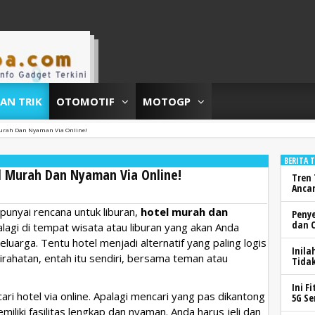
DAN TRIK
OTOMOTIF
MOTOGP
 Murah Dan Nyaman Via Online!
BERITA 
tel Murah Dan Nyaman Via Online!
Tren 
Anca
mpunyai rencana untuk liburan,
hotel murah dan
Peny
dan 
alagi di tempat wisata atau liburan yang akan Anda
luarga. Tentu hotel menjadi alternatif yang paling logis
Inila
rahatan, entah itu sendiri, bersama teman atau
Tidak
Ini F
i hotel via online. Apalagi mencari yang pas dikantong
5G Se
iliki fasilitas lengkap dan nyaman. Anda harus jeli dan