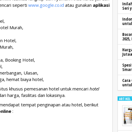
Inila
pencari seperti
www.google.co.id
atau gunakan
aplikasi
Seri 
Indo
el,
untu
Hotel Murah,
Boco
2025,
n Hotel,
 Murah,
Harga
Jutaa
a, Booking Hotel,
Spesi
l,
Smar
enerbangan, Ulasan,
ga, hemat biaya hotel,
Cara 
untu
situs khusus pemesanan hotel untuk mencari
hotel
ari harga, fasilitas dan lokasinya.
ARTIKEL
mendapat tempat penginapan atau hotel, berikut
online
: