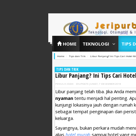
HOME
TEKNOLOGI
TIPS 
Home
Tips dan Trik
Libur Panjang? Ini Tips Cari Hotel
TIPS DAN TRIK
Libur Panjang? Ini Tips Cari Ho
PENULIS
DIAN
DIUPDATE
JUMAT, 7 DESEMBER 2018
Libur panjang telah tiba. Jika Anda me
nyaman
tentu menjadi hal penting. Ap
kunjungi lokasinya jauh dengan rumah ke
sebagai tempat penginapan dan peristi
keluarga.
Sayangnya, bukan perkara mudah mencar
alias
hotel murah
sampai hotel yang mem