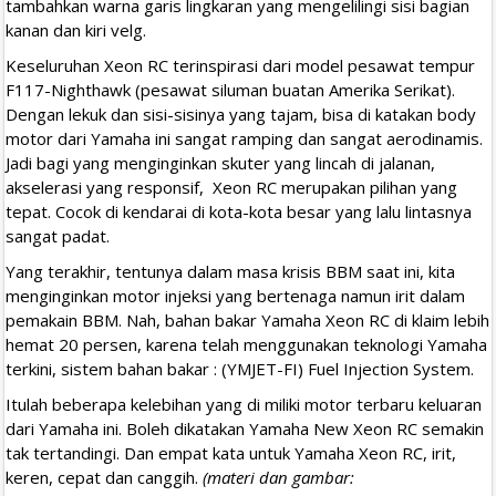
tambahkan warna garis lingkaran yang mengelilingi sisi bagian
kanan dan kiri velg.
Keseluruhan Xeon RC terinspirasi dari model pesawat tempur
F117-Nighthawk (pesawat siluman buatan Amerika Serikat).
Dengan lekuk dan sisi-sisinya yang tajam, bisa di katakan body
motor dari Yamaha ini sangat ramping dan sangat aerodinamis.
Jadi bagi yang menginginkan skuter yang lincah di jalanan,
akselerasi yang responsif, Xeon RC merupakan pilihan yang
tepat. Cocok di kendarai di kota-kota besar yang lalu lintasnya
sangat padat.
Yang terakhir, tentunya dalam masa krisis BBM saat ini, kita
menginginkan motor injeksi yang bertenaga namun irit dalam
pemakain BBM. Nah, bahan bakar Yamaha Xeon RC di klaim lebih
hemat 20 persen, karena telah menggunakan teknologi Yamaha
terkini, sistem bahan bakar : (YMJET-FI) Fuel Injection System.
Itulah beberapa kelebihan yang di miliki motor terbaru keluaran
dari Yamaha ini. Boleh dikatakan Yamaha New Xeon RC semakin
tak tertandingi. Dan empat kata untuk Yamaha Xeon RC, irit,
keren, cepat dan canggih.
(materi dan gambar: