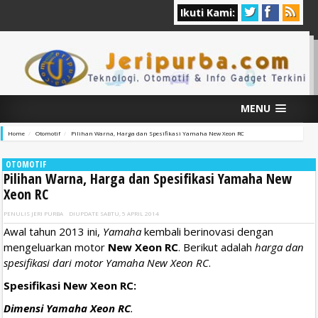
Ikuti Kami:
MENU
Home
Otomotif
Pilihan Warna, Harga dan Spesifikasi Yamaha New Xeon RC
OTOMOTIF
Pilihan Warna, Harga dan Spesifikasi Yamaha New
Xeon RC
PENULIS
JERI PURBA
DIUPDATE
SABTU, 5 APRIL 2014
Awal tahun 2013 ini,
Yamaha
kembali berinovasi dengan
mengeluarkan motor
New Xeon RC
. Berikut adalah
harga dan
spesifikasi dari motor Yamaha New Xeon RC
.
Spesifikasi New Xeon RC:
Dimensi Yamaha Xeon RC
.