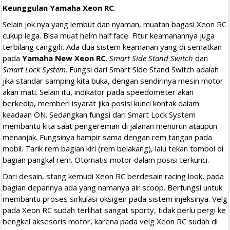
Keunggulan Yamaha Xeon RC
.
Selain jok nya yang lembut dan nyaman, muatan bagasi Xeon RC
cukup lega. Bisa muat helm half face. Fitur keamanannya juga
terbilang canggih. Ada dua sistem keamanan yang di sematkan
pada
Yamaha New Xeon RC
.
Smart Side Stand Switch
dan
Smart Lock System
. Fungsi dari Smart Side Stand Switch adalah
jika standar samping kita buka, dengan sendirinya mesin motor
akan mati. Selain itu, indikator pada speedometer akan
berkedip, memberi isyarat jika posisi kunci kontak dalam
keadaan ON. Sedangkan fungsi dari Smart Lock System
membantu kita saat pengereman di jalanan menurun ataupun
menanjak. Fungsinya hampir sama dengan rem tangan pada
mobil. Tarik rem bagian kiri (rem belakang), lalu tekan tombol di
bagian pangkal rem. Otomatis motor dalam posisi terkunci.
Dari desain, stang kemudi Xeon RC berdesain racing look, pada
bagian depannya ada yang namanya air scoop. Berfungsi untuk
membantu proses sirkulasi oksigen pada sistem injeksinya. Velg
pada Xeon RC sudah terlihat sangat sporty, tidak perlu pergi ke
bengkel aksesoris motor, karena pada velg Xeon RC sudah di