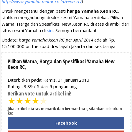
http://www.yamaha-motor.co.id/xeon-rc/
)
Untuk mengetahui dengan pasti
harga Yamaha Xeon RC
,
silahkan menghubungi dealer resmi Yamaha terdekat. Pilihan
Warna, Harga dan Spesifikasi New Xeon RC di atas di ambil dari
situs resmi Yamaha di
sini
. Semoga bermanfaat.
Update:
harga Yamaha Xeon RC per April 2014
adalah Rp.
15.100.000 on the road di wilayah Jakarta dan sekitarnya.
Pilihan Warna, Harga dan Spesifikasi Yamaha New
Xeon RC
,
Diterbitkan pada: Kamis, 31 Januari 2013
Rating :
3.89
/
5
dari
9
pengunjung
Berikan vote untuk artikel ini!
★
★
★
★
★
Jika artikel diatas menarik dan bermanfaat, silahkan sebarkan
ke:
Facebook