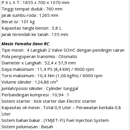
P X L X T : 1855 x 700 x 1070 mm
Tinggi tempat duduk : 760 mm
Jarak sumbu roda : 1265 mm
Berat isi : 101 kg
Kapasitas tangki bensin : 3,8 L
Jarak terendah ke tanah : 135 mm
Mesin Yamaha Xeon RC
.
Tipe mesin : 4 Langkah 2 Valve SOHC dengan pendingin cairan
Pola pengoperan transmisi : Otomatis
Diameter x Langkah : 52,4 x 57,9 mm
Daya maksimum : 11,4 PS (8,4 kW) / 9000 rpm
Torsi maksimum : 10,4 Nm (1,06 kgfm) / 6000 rpm
Volume silinder : 124,86 cm³
Jumlah/posisi silinder : Cylinder tunggal
Perbandingan kompresi : 10,94 : 1
Sistem starter : Kick starter dan Electric starter
Kapasitas oli mesin : Total 0,9 Liter – Perawatan berkala 0,8
Liter
Sistem bahan bakar : (YMJET-FI) Fuel Injection System
Sistem pelumasan : Basah