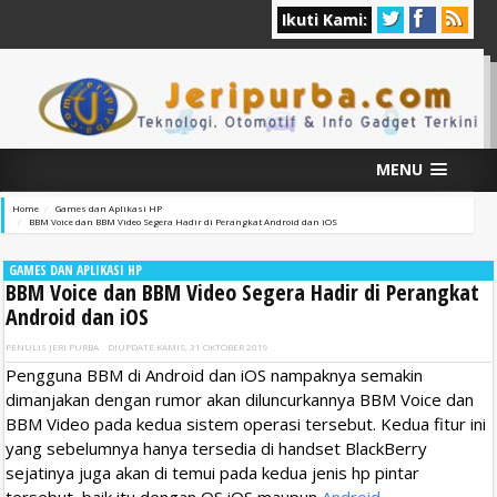
Ikuti Kami:
MENU
Home
Games dan Aplikasi HP
BBM Voice dan BBM Video Segera Hadir di Perangkat Android dan iOS
GAMES DAN APLIKASI HP
BBM Voice dan BBM Video Segera Hadir di Perangkat
Android dan iOS
PENULIS
JERI PURBA
DIUPDATE
KAMIS, 31 OKTOBER 2019
Pengguna BBM di Android dan iOS nampaknya semakin
dimanjakan dengan rumor akan diluncurkannya BBM Voice dan
BBM Video pada kedua sistem operasi tersebut. Kedua fitur ini
yang sebelumnya hanya tersedia di handset BlackBerry
sejatinya juga akan di temui pada kedua jenis hp pintar
tersebut, baik itu dengan OS iOS maupun
Android
.