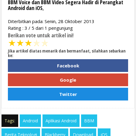
BBM Voice dan BBM Video Segera Hadir di Perangkat
Android dan iOS
,
Diterbitkan pada: Senin, 28 Oktober 2013
Rating :
3
/
5
dari
1
pengunjung
Berikan vote untuk artikel ini!
★
★
★
★
★
Jika artikel diatas menarik dan bermanfaat, silahkan sebarkan
ke:
Facebook
Google
Twitter
Tags:
Android
Aplikasi Android
BBM
Berita Teknologi
Blackberry
Download
iOS