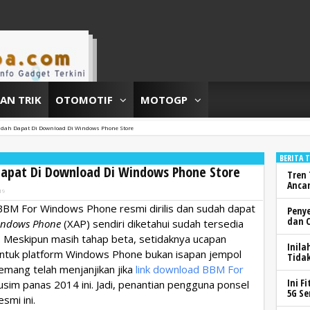
DAN TRIK
OTOMOTIF
MOTOGP
dah Dapat Di Download Di Windows Phone Store
BERITA 
apat Di Download Di Windows Phone Store
Tren 
Anca
19
BBM For Windows Phone resmi dirilis dan sudah dapat
Peny
dan 
indows Phone
(XAP) sendiri diketahui sudah tersedia
 Meskipun masih tahap beta, setidaknya ucapan
Inila
 untuk platform Windows Phone bukan isapan jempol
Tidak
emang telah menjanjikan jika
link download BBM For
Ini F
sim panas 2014 ini. Jadi, penantian pengguna ponsel
5G Se
smi ini.