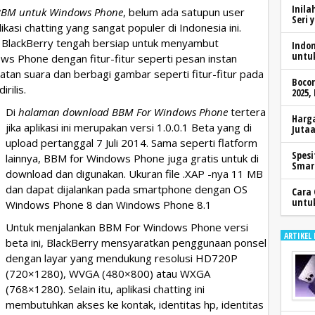
Inila
BBM untuk Windows Phone
, belum ada satupun user
Seri 
si chatting yang sangat populer di Indonesia ini.
a BlackBerry tengah bersiap untuk menyambut
Indo
untu
 Phone dengan fitur-fitur seperti pesan instan
tatan suara dan berbagi gambar seperti fitur-fitur pada
Boco
rilis.
2025,
Di
halaman download BBM For Windows Phone
tertera
Harga
jika aplikasi ini merupakan versi 1.0.0.1 Beta yang di
Jutaa
upload pertanggal 7 Juli 2014. Sama seperti flatform
Spesi
lainnya, BBM for Windows Phone juga gratis untuk di
Smar
download dan digunakan. Ukuran file .XAP -nya 11 MB
dan dapat dijalankan pada smartphone dengan OS
Cara 
untu
Windows Phone 8 dan Windows Phone 8.1
Untuk menjalankan BBM For Windows Phone versi
ARTIKEL
beta ini, BlackBerry mensyaratkan penggunaan ponsel
dengan layar yang mendukung resolusi HD720P
(720×1280), WVGA (480×800) atau WXGA
(768×1280). Selain itu, aplikasi chatting ini
membutuhkan akses ke kontak, identitas hp, identitas