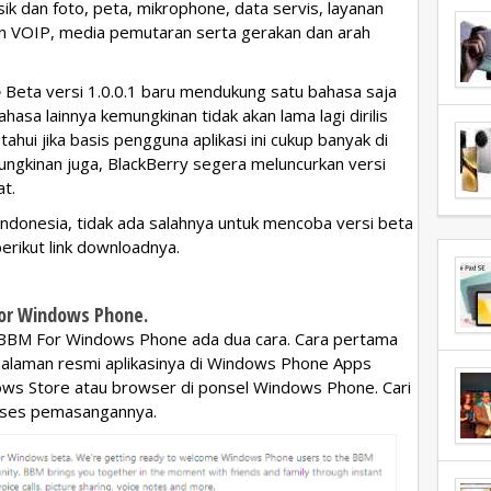
sik dan foto, peta, mikrophone, data servis, layanan
lan VOIP, media pemutaran serta gerakan dan arah
e
Beta versi 1.0.0.1 baru mendukung satu bahasa saja
ahasa lainnya kemungkinan tidak akan lama lagi dirilis
etahui jika basis pengguna aplikasi ini cukup banyak di
ungkinan juga, BlackBerry segera meluncurkan versi
t.
donesia, tidak ada salahnya untuk mencoba versi beta
berikut link downloadnya.
For Windows Phone.
BBM For Windows Phone ada dua cara. Cara pertama
alaman resmi aplikasinya di Windows Phone Apps
ndows Store atau browser di ponsel Windows Phone. Cari
proses pemasangannya.