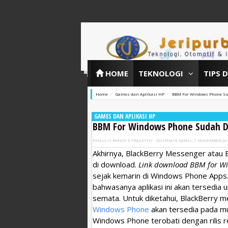
HOME
TEKNOLOGI
TIPS 
Home
Games dan Aplikasi HP
BBM For Windows Phone Su
GAMES DAN APLIKASI HP
BBM For Windows Phone Sudah D
PENULIS
RANDY E PRASETYO
DIUPDATE
KAMIS, 7 NOVEMBER 20
Akhirnya, BlackBerry Messenger atau 
di download.
Link download BBM for W
sejak kemarin di Windows Phone Apps.
bahwasanya aplikasi ini akan tersedia
semata. Untuk diketahui, BlackBerry m
Windows Phone
akan tersedia pada mu
Windows Phone terobati dengan rilis re