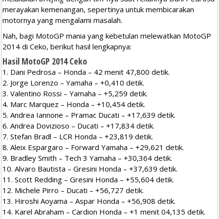
merayakan kemenangan, sepertinya untuk membicarakan
motornya yang mengalami masalah.
Nah, bagi MotoGP mania yang kebetulan melewatkan MotoGP
2014 di Ceko, berikut hasil lengkapnya:
Hasil MotoGP 2014 Ceko
1. Dani Pedrosa – Honda – 42 menit 47,800 detik.
2. Jorge Lorenzo – Yamaha – +0,410 detik.
3. Valentino Rossi – Yamaha – +5,259 detik.
4. Marc Marquez – Honda – +10,454 detik.
5. Andrea Iannone – Pramac Ducati – +17,639 detik.
6. Andrea Dovizioso – Ducati – +17,834 detik.
7. Stefan Bradl – LCR Honda – +23,819 detik.
8. Aleix Espargaro – Forward Yamaha – +29,621 detik.
9. Bradley Smith – Tech 3 Yamaha – +30,364 detik.
10. Alvaro Bautista – Gresini Honda – +37,639 detik.
11. Scott Redding – Gresini Honda – +55,604 detik.
12. Michele Pirro – Ducati – +56,727 detik.
13. Hiroshi Aoyama – Aspar Honda – +56,908 detik.
14. Karel Abraham – Cardion Honda – +1 menit 04,135 detik.