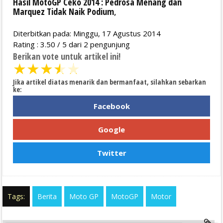
Hasil MotoGP Ceko 2014 : Pedrosa Menang dan
Marquez Tidak Naik Podium
,
Diterbitkan pada: Minggu, 17 Agustus 2014
Rating :
3.50
/
5
dari
2
pengunjung
Berikan vote untuk artikel ini!
★
★
★
★
★
Jika artikel diatas menarik dan bermanfaat, silahkan sebarkan
ke:
Facebook
Google
Twitter
Tags:
Berita
Moto GP
MotoGP
Motor