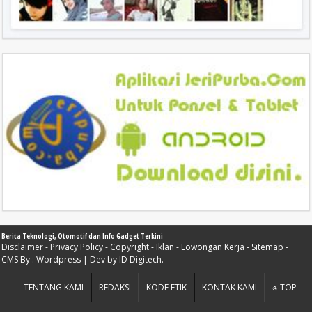
Berita Teknologi, Otomotif dan Info Gadget Terkini
Disclaimer
-
Privacy Policy
-
Copyright
-
Iklan
-
Lowongan Kerja
-
Sitemap
-
CMS By :
Wordpress
| Dev by
ID Digitech
.
TENTANG KAMI
REDAKSI
KODE ETIK
KONTAK KAMI
TOP