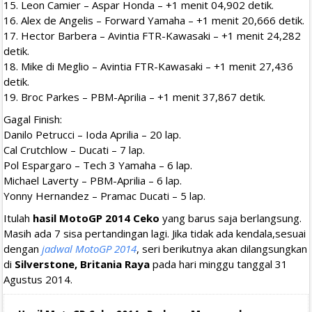
15. Leon Camier – Aspar Honda – +1 menit 04,902 detik.
16. Alex de Angelis – Forward Yamaha – +1 menit 20,666 detik.
17. Hector Barbera – Avintia FTR-Kawasaki – +1 menit 24,282
detik.
18. Mike di Meglio – Avintia FTR-Kawasaki – +1 menit 27,436
detik.
19. Broc Parkes – PBM-Aprilia – +1 menit 37,867 detik.
Gagal Finish:
Danilo Petrucci – Ioda Aprilia – 20 lap.
Cal Crutchlow – Ducati – 7 lap.
Pol Espargaro – Tech 3 Yamaha – 6 lap.
Michael Laverty – PBM-Aprilia – 6 lap.
Yonny Hernandez – Pramac Ducati – 5 lap.
Itulah
hasil MotoGP 2014 Ceko
yang barus saja berlangsung.
Masih ada 7 sisa pertandingan lagi. Jika tidak ada kendala,sesuai
dengan
jadwal MotoGP 2014
, seri berikutnya akan dilangsungkan
di
Silverstone, Britania Raya
pada hari minggu tanggal 31
Agustus 2014.