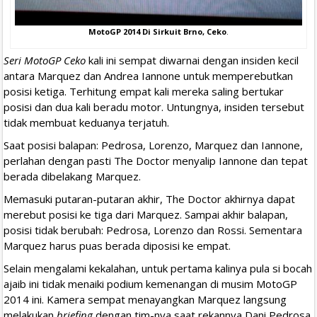
MotoGP 2014 Di Sirkuit Brno, Ceko
.
Seri MotoGP Ceko
kali ini sempat diwarnai dengan insiden kecil
antara Marquez dan Andrea Iannone untuk memperebutkan
posisi ketiga. Terhitung empat kali mereka saling bertukar
posisi dan dua kali beradu motor. Untungnya, insiden tersebut
tidak membuat keduanya terjatuh.
Saat posisi balapan: Pedrosa, Lorenzo, Marquez dan Iannone,
perlahan dengan pasti The Doctor menyalip Iannone dan tepat
berada dibelakang Marquez.
Memasuki putaran-putaran akhir, The Doctor akhirnya dapat
merebut posisi ke tiga dari Marquez. Sampai akhir balapan,
posisi tidak berubah: Pedrosa, Lorenzo dan Rossi. Sementara
Marquez harus puas berada diposisi ke empat.
Selain mengalami kekalahan, untuk pertama kalinya pula si bocah
ajaib ini tidak menaiki podium kemenangan di musim MotoGP
2014 ini. Kamera sempat menayangkan Marquez langsung
melakukan
briefing
dengan tim-nya saat rekannya Dani Pedrosa