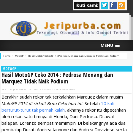
Ikuti Kami:
MENU
Home
MotoGP
Hasil MotoGP Ceko 2014 : Pedrosa Menang dan Marquez Tidak Naik Podium
MOTOGP
Hasil MotoGP Ceko 2014 : Pedrosa Menang dan
Marquez Tidak Naik Podium
PENULIS
JERI PURBA
DIUPDATE
SELASA, 2 SEPTEMBER 2014
Berakhir sudah rekor tak terkalahkan Marquez dalam musim
MotoGP 2014 di sirkuit Brno Ceko hari ini
. Setelah
10 kali
berturut-turut tak pernah kalah
, akhirnya rekor itu dipecahkan
oleh rekan satu timnya di Honda, Dani Pedrosa. Di awal
balapan, Lorenzo sempat memimpin. Di belakangnya ada dua
pembalap Ducati Andrea Iannone dan Andrea Dovizioso serta