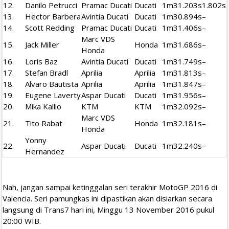
12.
Danilo Petrucci
Pramac Ducati
Ducati
1m31.203s
1.802s
13.
Hector Barbera
Avintia Ducati
Ducati
1m30.894s
–
14.
Scott Redding
Pramac Ducati
Ducati
1m31.406s
–
Marc VDS
15.
Jack Miller
Honda
1m31.686s
–
Honda
16.
Loris Baz
Avintia Ducati
Ducati
1m31.749s
–
17.
Stefan Bradl
Aprilia
Aprilia
1m31.813s
–
18.
Alvaro Bautista
Aprilia
Aprilia
1m31.847s
–
19.
Eugene Laverty
Aspar Ducati
Ducati
1m31.956s
–
20.
Mika Kallio
KTM
KTM
1m32.092s
–
Marc VDS
21.
Tito Rabat
Honda
1m32.181s
–
Honda
Yonny
22.
Aspar Ducati
Ducati
1m32.240s
–
Hernandez
Nah, jangan sampai ketinggalan seri terakhir MotoGP 2016 di
Valencia. Seri pamungkas ini dipastikan akan disiarkan secara
langsung di Trans7 hari ini, Minggu 13 November 2016 pukul
20:00 WIB.