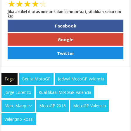
★
★
★
★
★
Jika artikel diatas menarik dan bermanfaat, silahkan sebarkan
ke:
Facebook
Google
Twitter
Tags:
Berita MotoGP
Jadwal MotoGP Valencia
Jorge Lorenzo
Kualifikasi MotoGP Valencia
Marc Marquez
MotoGP 2016
MotoGP Valencia
Valentino Rossi