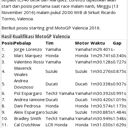
start dari posisi pertama saat race malam nanti, Minggu (13
November 2016) malam pukul 20:00 WIB di Sirkuit Ricardo
Tormo, Valencia.
Berikut posisi starting grid MotoGP Valencia 2016.
Hasil Kualifikasi MotoGP Valencia
Posisi
Pebalap
Tim
Motor
Waktu
Gap
1.
Jorge Lorenzo
Yamaha
Yamaha
1m29.401s
–
2.
Marc Marquez
Honda
Honda
1m29.741s
0.340s
3.
Valentino Rossi
Yamaha
Yamaha
1m30.128s
0.727s
Maverick
4.
Suzuki
Suzuki
1m30.276s
0.875s
Vinales
Andrea
5.
Ducati
Ducati
1m30.338s
0.937s
Dovizioso
6.
Pol Espargaro
Tech3 Yamaha
Yamaha
1m30.392s
0.991s
7.
Andrea Iannone
Ducati
Ducati
1m30.420s
1.019s
8.
Dani Pedrosa
Honda
Honda
1m30.574s
1.173s
9.
Aleix Espargaro
Suzuki
Suzuki
1m30.885s
1.484s
10.
Bradley Smith
Tech3 Yamaha
Yamaha
1m30.949s
1.548s
11.
Cal Crutchlow
LCR Honda
Honda
1m31.030s
1.629s