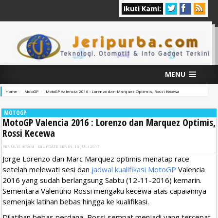
Ikuti Kami:
MENU
Home
MotoGP
MotoGP Valencia 2016 : Lorenzo dan Marquez Optimis, Rossi Kecewa
MOTOGP
MotoGP Valencia 2016 : Lorenzo dan Marquez Optimis,
Rossi Kecewa
PENULIS
IKRAM
DIUPDATE
SENIN, 10 JULI 2017
Jorge Lorenzo dan Marc Marquez optimis menatap race
setelah melewati sesi dan
jadwal kualifikasi MotoGP
Valencia
2016 yang sudah berlangsung Sabtu (12-11-2016) kemarin.
Sementara Valentino Rossi mengaku kecewa atas capaiannya
semenjak latihan bebas hingga ke kualifikasi.
Dilatihan bebas perdana, Rossi sempat menjadi yang tercepat