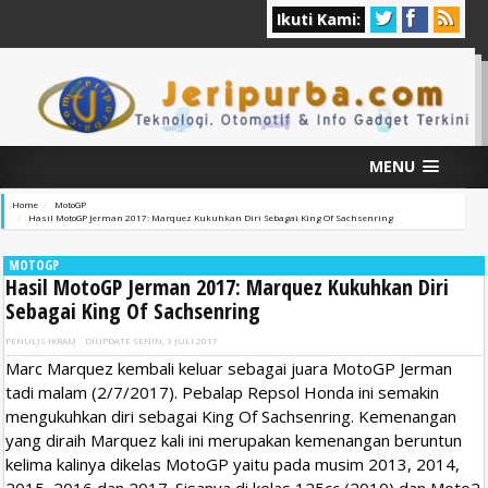
Ikuti Kami:
MENU
Home
MotoGP
Hasil MotoGP Jerman 2017: Marquez Kukuhkan Diri Sebagai King Of Sachsenring
MOTOGP
Hasil MotoGP Jerman 2017: Marquez Kukuhkan Diri
Sebagai King Of Sachsenring
PENULIS
IKRAM
DIUPDATE
SENIN, 3 JULI 2017
Marc Marquez kembali keluar sebagai juara MotoGP Jerman
tadi malam (2/7/2017). Pebalap Repsol Honda ini semakin
mengukuhkan diri sebagai King Of Sachsenring. Kemenangan
yang diraih Marquez kali ini merupakan kemenangan beruntun
kelima kalinya dikelas MotoGP yaitu pada musim 2013, 2014,
2015, 2016 dan 2017. Sisanya di kelas 125cc (2010) dan Moto2