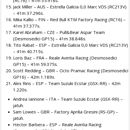
(RC16) – 41m 35.978s.
Jack Miller – AUS – Estrella Galicia 0,0 Marc VDS (RC213V)
– 41m 37.296s.
Mika Kallio – FIN – Red Bull KTM Factory Racing (RC16) –
41m 37.377s.
Karel Abraham – CZE – Pull&Bear Aspar Team
(Desmosedici GP15) – 41m 38.848s.
Tito Rabat – ESP – Estrella Galicia 0,0 Marc VDS (RC213V)
– 41m 40.715s.
Loris Baz – FRA – Reale Avintia Racing (Desmosedici
GP15) – 41m 59.375s.
Scott Redding – GBR – Octo Pramac Racing (Desmosedici
GP16) – 42m 1.189s.
Alex Rins – ESP – Team Suzuki Ecstar (GSX-RR) – 42m
1.220s.
Andrea Iannone – ITA – Team Suzuki Ecstar (GSX-RR) –
jatuh.
Sam Lowes – GBR – Factory Aprilia Gresini (RS-GP) –
jatuh.
Hector Barbera – ESP – Reale Avintia Racing