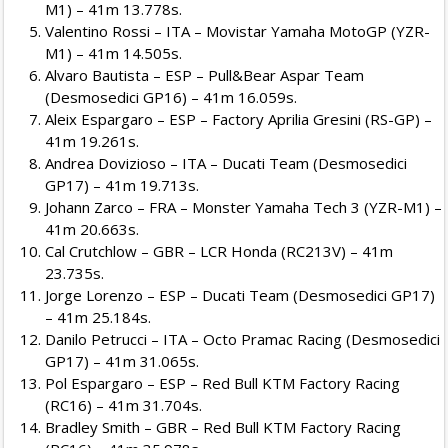
M1) – 41m 13.778s.
Valentino Rossi – ITA – Movistar Yamaha MotoGP (YZR-
M1) – 41m 14.505s.
Alvaro Bautista – ESP – Pull&Bear Aspar Team
(Desmosedici GP16) – 41m 16.059s.
Aleix Espargaro – ESP – Factory Aprilia Gresini (RS-GP) –
41m 19.261s.
Andrea Dovizioso – ITA – Ducati Team (Desmosedici
GP17) – 41m 19.713s.
Johann Zarco – FRA – Monster Yamaha Tech 3 (YZR-M1) –
41m 20.663s.
Cal Crutchlow – GBR – LCR Honda (RC213V) – 41m
23.735s.
Jorge Lorenzo – ESP – Ducati Team (Desmosedici GP17)
– 41m 25.184s.
Danilo Petrucci – ITA – Octo Pramac Racing (Desmosedici
GP17) – 41m 31.065s.
Pol Espargaro – ESP – Red Bull KTM Factory Racing
(RC16) – 41m 31.704s.
Bradley Smith – GBR – Red Bull KTM Factory Racing