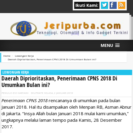
Ikuti Kami:
MENU
Home
Lowongan Kerja
Daerah Diprioritaskan, Penerimaan CPNS 2018 Di Umumkan Bulan ini?
LOWONGAN KERJA
Daerah Diprioritaskan, Penerimaan CPNS 2018 Di
Umumkan Bulan ini?
PENULIS
EVI HARYANI
DIUPDATE
SELASA, 2 JANUARI 2018
Penerimaan CPNS 2018
rencananya di umumkan pada bulan
Januari 2018. Hal itu disampaikan oleh Menpan RB, Asman Abnur
di Jakarta. “Insya Allah bulan Januari 2018 mulai kami umumkan,”
ungkapnya melalui laman tempo pada Kamis, 28 Desember
2017.