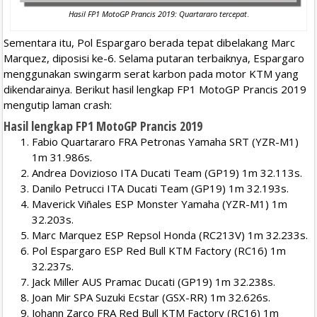
Hasil FP1 MotoGP Prancis 2019: Quartararo tercepat
.
Sementara itu, Pol Espargaro berada tepat dibelakang Marc
Marquez, diposisi ke-6. Selama putaran terbaiknya, Espargaro
menggunakan swingarm serat karbon pada motor KTM yang
dikendarainya. Berikut hasil lengkap FP1 MotoGP Prancis 2019
mengutip laman crash:
Hasil lengkap FP1 MotoGP Prancis 2019
Fabio Quartararo FRA Petronas Yamaha SRT (YZR-M1)
1m 31.986s.
Andrea Dovizioso ITA Ducati Team (GP19) 1m 32.113s.
Danilo Petrucci ITA Ducati Team (GP19) 1m 32.193s.
Maverick Viñales ESP Monster Yamaha (YZR-M1) 1m
32.203s.
Marc Marquez ESP Repsol Honda (RC213V) 1m 32.233s.
Pol Espargaro ESP Red Bull KTM Factory (RC16) 1m
32.237s.
Jack Miller AUS Pramac Ducati (GP19) 1m 32.238s.
Joan Mir SPA Suzuki Ecstar (GSX-RR) 1m 32.626s.
Johann Zarco FRA Red Bull KTM Factory (RC16) 1m