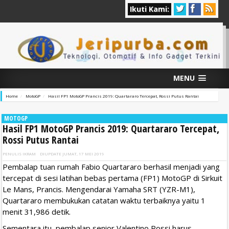
Ikuti Kami:
MENU
Home
MotoGP
Hasil FP1 MotoGP Prancis 2019: Quartararo Tercepat, Rossi Putus Rantai
MOTOGP
Hasil FP1 MotoGP Prancis 2019: Quartararo Tercepat,
Rossi Putus Rantai
PENULIS
IKRAM
DIUPDATE
JUMAT, 17 MEI 2019
Pembalap tuan rumah Fabio Quartararo berhasil menjadi yang
tercepat di sesi latihan bebas pertama (FP1) MotoGP di Sirkuit
Le Mans, Prancis. Mengendarai Yamaha SRT (YZR-M1),
Quartararo membukukan catatan waktu terbaiknya yaitu 1
menit 31,986 detik.
Sementara itu, pembalap senior Valentino Rossi harus