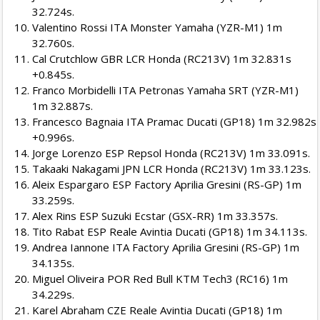
32.724s.
Valentino Rossi ITA Monster Yamaha (YZR-M1) 1m
32.760s.
Cal Crutchlow GBR LCR Honda (RC213V) 1m 32.831s
+0.845s.
Franco Morbidelli ITA Petronas Yamaha SRT (YZR-M1)
1m 32.887s.
Francesco Bagnaia ITA Pramac Ducati (GP18) 1m 32.982s
+0.996s.
Jorge Lorenzo ESP Repsol Honda (RC213V) 1m 33.091s.
Takaaki Nakagami JPN LCR Honda (RC213V) 1m 33.123s.
Aleix Espargaro ESP Factory Aprilia Gresini (RS-GP) 1m
33.259s.
Alex Rins ESP Suzuki Ecstar (GSX-RR) 1m 33.357s.
Tito Rabat ESP Reale Avintia Ducati (GP18) 1m 34.113s.
Andrea Iannone ITA Factory Aprilia Gresini (RS-GP) 1m
34.135s.
Miguel Oliveira POR Red Bull KTM Tech3 (RC16) 1m
34.229s.
Karel Abraham CZE Reale Avintia Ducati (GP18) 1m