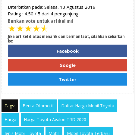
Diterbitkan pada: Selasa, 13 Agustus 2019
Rating :
4.50
/
5
dari
4
pengunjung
Berikan vote untuk artikel ini!
★
★
★
★
★
Jika artikel diatas menarik dan bermanfaat, silahkan sebarkan
ke:
Facebook
Google
Twitter
Tags:
Berita Otomotif
Daftar Harga Mobil Toyota
Harga
Harga Toyota Avalon TRD 2020
Jenis Mobil Toyota
Mobil
Mobil Toyota Terbaru