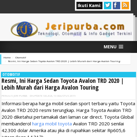
Ikuti Kami:
MENU
Home
Otomotif
Resmi, Ini Harga Sedan Toyota Avalon TRD 2020 | Lebih Murah dari Harga Avalon Touring
OTOMOTIF
Resmi, Ini Harga Sedan Toyota Avalon TRD 2020 |
Lebih Murah dari Harga Avalon Touring
PENULIS
JERI PURBA
DIUPDATE
SELASA, 13 AGUSTUS 2019
Informasi berapa harga mobil sedan sport terbaru yaitu Toyota
Avalon TRD 2020 resmi terungkap. Harga Toyota Avalon TRD
2020 diketahui pertamakali dari laman car direct. Toyota Global
membanderol
harga mobil toyota
Avalon TRD 2020 senilai
42.300 dolar Amerika atau jika di rupiahkan sekitar Rp605,6
jutaan (kurs 14.317).