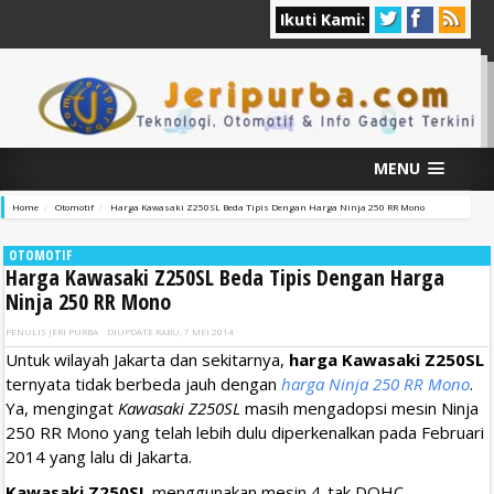
Ikuti Kami:
MENU
Home
Otomotif
Harga Kawasaki Z250SL Beda Tipis Dengan Harga Ninja 250 RR Mono
OTOMOTIF
Harga Kawasaki Z250SL Beda Tipis Dengan Harga
Ninja 250 RR Mono
PENULIS
JERI PURBA
DIUPDATE
RABU, 7 MEI 2014
Untuk wilayah Jakarta dan sekitarnya,
harga Kawasaki Z250SL
ternyata tidak berbeda jauh dengan
harga Ninja 250 RR Mono
.
Ya, mengingat
Kawasaki Z250SL
masih mengadopsi mesin Ninja
250 RR Mono yang telah lebih dulu diperkenalkan pada Februari
2014 yang lalu di Jakarta.
Kawasaki Z250SL
menggunakan mesin 4-tak DOHC