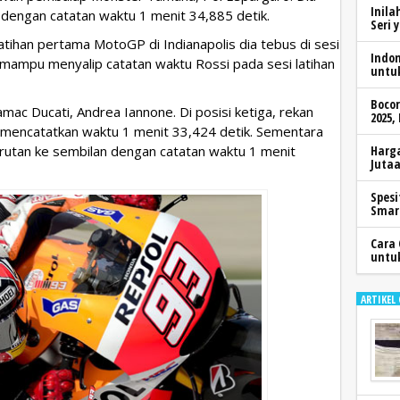
Inila
 dengan catatan waktu 1 menit 34,885 detik.
Seri 
latihan pertama MotoGP di Indianapolis dia tebus di sesi
Indo
 mampu menyalip catatan waktu Rossi pada sesi latihan
untu
Boco
c Ducati, Andrea Iannone. Di posisi ketiga, rekan
2025,
l mencatatkan waktu 1 menit 33,424 detik. Sementara
urutan ke sembilan dengan catatan waktu 1 menit
Harga
Jutaa
Spesi
Smar
Cara 
untu
ARTIKEL