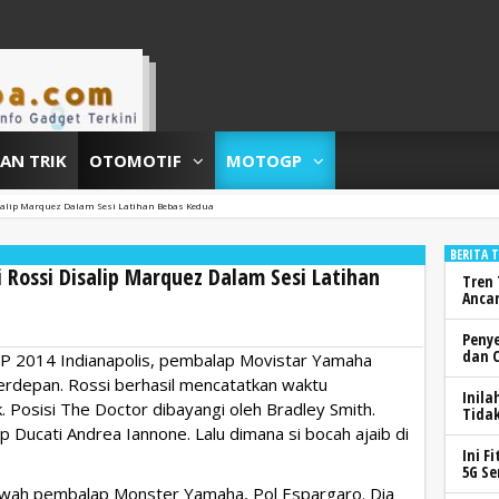
DAN TRIK
OTOMOTIF
MOTOGP
isalip Marquez Dalam Sesi Latihan Bebas Kedua
BERITA 
i Rossi Disalip Marquez Dalam Sesi Latihan
Tren 
Anca
Peny
dan 
GP 2014 Indianapolis, pembalap Movistar Yamaha
erdepan. Rossi berhasil mencatatkan waktu
Inila
. Posisi The Doctor dibayangi oleh Bradley Smith.
Tidak
 Ducati Andrea Iannone. Lalu dimana si bocah ajaib di
Ini F
5G Se
wah pembalap Monster Yamaha, Pol Espargaro. Dia