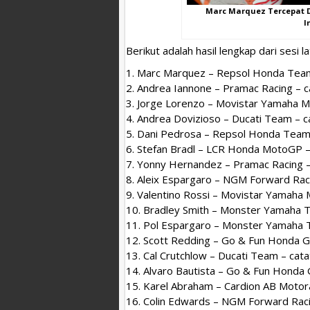
Marc Marquez Tercepat D
I
Berikut adalah hasil lengkap dari sesi
1. Marc Marquez – Repsol Honda Team 
2. Andrea Iannone – Pramac Racing – c
3. Jorge Lorenzo – Movistar Yamaha M
4. Andrea Dovizioso – Ducati Team – c
5. Dani Pedrosa – Repsol Honda Team 
6. Stefan Bradl – LCR Honda MotoGP – 
7. Yonny Hernandez – Pramac Racing – 
8. Aleix Espargaro – NGM Forward Raci
9. Valentino Rossi – Movistar Yamaha 
10. Bradley Smith – Monster Yamaha Te
11. Pol Espargaro – Monster Yamaha T
12. Scott Redding – Go & Fun Honda Gr
13. Cal Crutchlow – Ducati Team – cata
14. Alvaro Bautista – Go & Fun Honda G
15. Karel Abraham – Cardion AB Motora
16. Colin Edwards – NGM Forward Racin