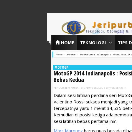
HOME
TEKNOLOGI
TIPS 
Home
MotoGP
MotoGP 2014 Indianapolis : Posisi Rossi D
MOTOGP
MotoGP 2014 Indianapolis : Posis
Bebas Kedua
PENULIS
JERI PURBA
DIUPDATE
SELASA, 2 SEPTEMBER 2014
Dalam sesi latihan perdana seri Moto
Valentino Rossi sukses menjadi yang t
tercepatnya yaitu 1 menit 34,535 detik
Kemudian di posisi ketiga ada pembalap
sesi latihan bebas pertama ini?.
Marc Marquez
harus puas berada diba