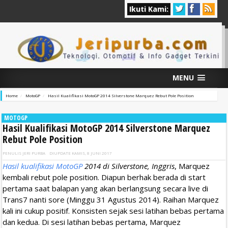
Ikuti Kami:
MENU
Home
MotoGP
Hasil Kualifikasi MotoGP 2014 Silverstone Marquez Rebut Pole Position
MOTOGP
Hasil Kualifikasi MotoGP 2014 Silverstone Marquez
Rebut Pole Position
PENULIS
JERI PURBA
DIUPDATE
KAMIS, 8 JUNI 2017
Hasil kualifikasi MotoGP
2014 di Silverstone, Inggris
, Marquez
kembali rebut pole position. Diapun berhak berada di start
pertama saat balapan yang akan berlangsung secara live di
Trans7 nanti sore (Minggu 31 Agustus 2014). Raihan Marquez
kali ini cukup positif. Konsisten sejak sesi latihan bebas pertama
dan kedua. Di sesi latihan bebas pertama, Marquez