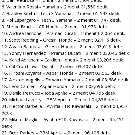
5. Dani Pedrosa – Honda – 2 menit 01,464 detik.
6. Valentino Rossi – Yamaha – 2 menit 01,550 detik.
7. Bradley Smith – Tech 3 Yamaha – 2 menit 01,593 detik.
8. Pol Espargaro – Tech 3 Yamaha – 2 menit 01,747 detik.
9. Stefan Bradl – LCR Honda – 2 menit 01,973 detik.
10. Andrea Iannone – Pramac Ducati – 2 menit 02,064 detik.
11. Scott Redding – Gresini Honda – 2 menit 02,116 detik.
12. Alvaro Bautista – Gresini Honda – 2 menit 03,618 detik.
13. Yonny Hernandez – Pramac Ducati – 2 menit 03,046 detik.
14. Karel Abraham – Cardion Honda – 2 menit 03,206 detik.
15. Cal Crutchlow – Ducati – 2 menit 03,407 detik.
16. Hiroshi Aoyama – Aspar Honda – 2 menit 03,563 detik.
17. Alex de Angelis – Forward Yamaha – 2 menit 03,686 detik.
18. Leon Camier – Aspar Honda – 2 menit 03,696 detik.
19. Danilo Petrucci – Ioda Aprilia – 2 menit 04,755 detik.
20. Michael Laverty – PBM Aprilia – 2 menit 04,836 detik.
21. Hector Barbera – Avintia FTR-Kawasaki – 2 menit 04,957
detik.
22. Mike di Meglio – Avintia FTR-Kawasaki – 2 menit 05,451
detik.
23. Broc Parkes – PBM Aprilia – 2 menit 06,106 detik.