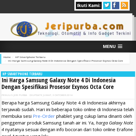
Ikuti Kami:
MENU
Home
HP Smartphone Terbaru
Ini Harga Samsung Galaxy Note 4 Di Indonesia Dengan Spesifikasi Prosesor Exynos Octa Core
HP SMARTPHONE TERBARU
Ini Harga Samsung Galaxy Note 4 Di Indonesia
Dengan Spesifikasi Prosesor Exynos Octa Core
PENULIS
JERI PURBA
DIUPDATE
JUMAT, 3 OKTOBER 2014
Berapa harga Samsung Galaxy Note 4 di Indonesia akhirnya
terjawab sudah. Hari ini beberapa toko online di Indonesia telah
membuka sesi
Pre-Order
phablet yang cukup lama dinanti oleh
penggemar produk Samsung tanah air ini. Ya,
harga Galaxy Note
4
nyatanya sesuai dengan info bocoran dari toko online Erafone
awal Agustus yang lalu.