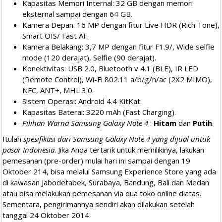
Kapasitas Memori Internal: 32 GB dengan memori
eksternal sampai dengan 64 GB.
Kamera Depan: 16 MP dengan fitur Live HDR (Rich Tone),
Smart OIS/ Fast AF.
Kamera Belakang: 3,7 MP dengan fitur F1.9/, Wide selfie
mode (120 derajat), Selfie (90 derajat).
Konektivitas: USB 2.0, Bluetooth v 4.1 (BLE), IR LED
(Remote Control), Wi-Fi 802.11 a/b/g/n/ac (2X2 MIMO),
NFC, ANT+, MHL 3.0.
Sistem Operasi: Android 4.4 KitKat.
Kapasitas Baterai: 3220 mAh (Fast Charging).
Pilihan Warna Samsung Galaxy Note 4
:
Hitam
dan
Putih
.
Itulah
spesifikasi dari Samsung Galaxy Note 4 yang dijual untuk
pasar Indonesia
. Jika Anda tertarik untuk memilikinya, lakukan
pemesanan (pre-order) mulai hari ini sampai dengan 19
Oktober 214, bisa melalui Samsung Experience Store yang ada
di kawasan Jabodetabek, Surabaya, Bandung, Bali dan Medan
atau bisa melakukan pemesanan via dua toko online diatas.
Sementara, pengirimannya sendiri akan dilakukan setelah
tanggal 24 Oktober 2014.