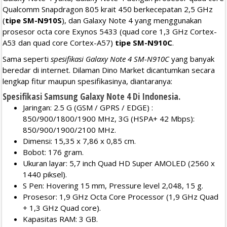
Qualcomm Snapdragon 805 krait 450 berkecepatan 2,5 GHz
(
tipe SM-N910S
), dan Galaxy Note 4 yang menggunakan
prosesor octa core Exynos 5433 (quad core 1,3 GHz Cortex-
A53 dan quad core Cortex-A57)
tipe SM-N910C
.
Sama seperti
spesifikasi Galaxy Note 4 SM-N910C
yang banyak
beredar di internet. Dilaman Dino Market dicantumkan secara
lengkap fitur maupun spesifikasinya, diantaranya:
Spesifikasi Samsung Galaxy Note 4 Di Indonesia.
Jaringan: 2.5 G (GSM / GPRS / EDGE) :
850/900/1800/1900 MHz, 3G (HSPA+ 42 Mbps):
850/900/1900/2100 MHz.
Dimensi: 15,35 x 7,86 x 0,85 cm.
Bobot: 176 gram.
Ukuran layar: 5,7 inch Quad HD Super AMOLED (2560 x
1440 piksel).
S Pen: Hovering 15 mm, Pressure level 2,048, 15 g.
Prosesor: 1,9 GHz Octa Core Processor (1,9 GHz Quad
+ 1,3 GHz Quad core).
Kapasitas RAM: 3 GB.