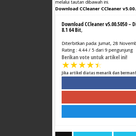
melalui tautan dibawah ini.
Download CCleaner CCleaner v5.00
Download CCleaner v5.00.5050 – 
8.1 64 Bit
,
Diterbitkan pada: Jumat, 28 Novem
Rating :
4.44
/
5
dari
9
pengunjung
Berikan vote untuk artikel ini!
★
★
★
★
★
Jika artikel diatas menarik dan berman