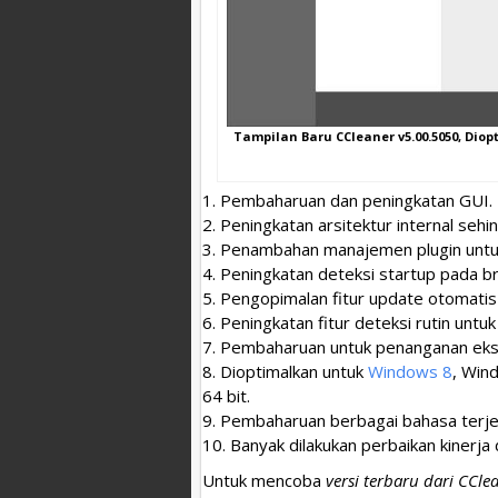
Tampilan Baru CCleaner v5.00.5050, Dio
1. Pembaharuan dan peningkatan GUI.
2. Peningkatan arsitektur internal sehin
3. Penambahan manajemen plugin unt
4. Peningkatan deteksi startup pada 
5. Pengopimalan fitur update otomatis
6. Peningkatan fitur deteksi rutin untu
7. Pembaharuan untuk penanganan ekse
8. Dioptimalkan untuk
Windows 8
, Win
64 bit.
9. Pembaharuan berbagai bahasa terj
10. Banyak dilakukan perbaikan kinerja
Untuk mencoba
versi terbaru dari CCle