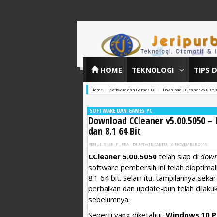
HOME
TEKNOLOGI
TIPS 
Home
Software dan Games PC
Download CCleaner v5.00.50
SOFTWARE DAN GAMES PC
Download CCleaner v5.00.5050 –
dan 8.1 64 Bit
PENULIS
JERI PURBA
DIUPDATE
SABTU, 16 NOVEMBER 2019
CCleaner 5.00.5050
telah siap di
down
software pembersih ini telah dioptima
8.1 64 bit. Selain itu, tampilannya sek
perbaikan dan update-pun telah dilakuka
sebelumnya.
Seperti yang diketahui,
Windows 10 P