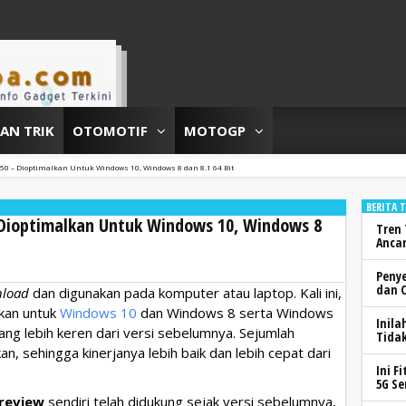
DAN TRIK
OTOMOTIF
MOTOGP
50 – Dioptimalkan Untuk Windows 10, Windows 8 dan 8.1 64 Bit
BERITA 
 Dioptimalkan Untuk Windows 10, Windows 8
Tren 
Anca
Peny
dan 
load
dan digunakan pada komputer atau laptop. Kali ini,
lkan untuk
Windows 10
dan Windows 8 serta Windows
Inila
arang lebih keren dari versi sebelumnya. Sejumlah
Tidak
n, sehingga kinerjanya lebih baik dan lebih cepat dari
Ini F
5G Se
review
sendiri telah didukung sejak versi sebelumnya,