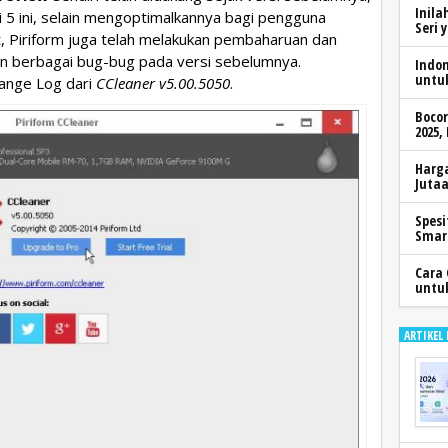
Inila
si 5 ini, selain mengoptimalkannya bagi pengguna
Seri 
t, Piriform juga telah melakukan pembaharuan dan
an berbagai bug-bug pada versi sebelumnya.
Indo
untu
hange Log dari
CCleaner v5.00.5050
.
Boco
2025,
Harga
Jutaa
Spesi
Smar
Cara 
untu
ARTIKEL