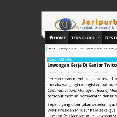
HOME
TEKNOLOGI
TIPS 
Home
Lowongan Kerja
Lowongan Kerja Di Kantor Twitter J
LOWONGAN KERJA
Lowongan Kerja Di Kantor Twitt
PENULIS
JERI PURBA
DIUPDATE
RABU, 30 OKTOBER 2019
Setelah resmi membuka kantornya di 
mereka yang ingin mengisi empat posisi 
Communications Manager, Head of Medi
tersebut memiliki persyaratan dan krit
Seperti yang diberitakan sebelumnya,
Wakil Presiden M. Jusuf Kalla sekalig
One Pacific Place lantai 15, kawasan SCB