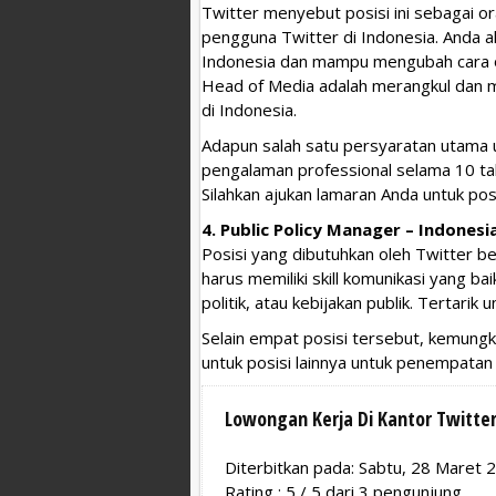
Twitter menyebut posisi ini sebagai
pengguna Twitter di Indonesia. Anda
Indonesia dan mampu mengubah cara or
Head of Media adalah merangkul dan me
di Indonesia.
Adapun salah satu persyaratan utama u
pengalaman professional selama 10 tah
Silahkan ajukan lamaran Anda untuk pos
4. Public Policy Manager – Indonesia
Posisi yang dibutuhkan oleh Twitter ber
harus memiliki skill komunikasi yang ba
politik, atau kebijakan publik. Tertarik
Selain empat posisi tersebut, kemung
untuk posisi lainnya untuk penempatan d
Lowongan Kerja Di Kantor Twitter
Diterbitkan pada: Sabtu, 28 Maret 
Rating :
5
/
5
dari
3
pengunjung