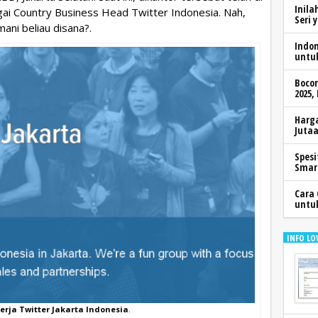
Inila
agai Country Business Head Twitter Indonesia. Nah,
Seri 
ni beliau disana?.
Indo
untu
Boco
2025,
Harga
Jutaa
Spesi
Smar
Cara 
untu
INFO LO
rja Twitter Jakarta Indonesia
.