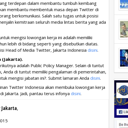
 orang terdepan dalam membantu tumbuh kembang
 akan membantu membentuk masa depan Twitter di
ang berkomunikasi. Salah satu tugas untuk posisi
njalin kemitraan seluruh media lintas berita yang ada
ntuk mengisi lowongan kerja ini adalah memiliki
un lebih di bidang seperti yang disebutkan diatas.
isi Head of Media Twitter, Jakarta Indonesia
disini
.
 (Jakarta).
ikutnya adalah Public Policy Manager. Selain di tuntut
ik, Anda di tuntut memiliki pengalaman di pemerintahan,
 untuk mengisi jabatan ini?. Submit lamaran Anda
disini
.
kinan Twitter Indonesia akan membuka lowongan kerja
i Jakarta. Jadi, pantau terus infonya
disini
.
 Jakarta
,
2015