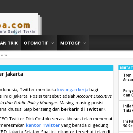
DAN TRIK
OTOMOTIF
MOTOGP
akarta
BERITA 
er Jakarta
Tren 
Anca
Indonesia, Twitter membuka
lowongan kerja
bagi
Peny
dan 
ini di Jakarta. Posisi tersebut adalah
Account Executive,
a dan Public Policy Manager
. Masing-masing posisi
Inila
eria khusus. Siap bersaing dan
berkarir di Twitter
?.
Tidak
 CEO Twitter Dick Costolo secara khusus telah menemui
Ini F
us meresmikan
kantor Twitter
yang berada di gedung
5G Se
D, Jakarta Selatan. Saat ini, dikantor tersebut telah di