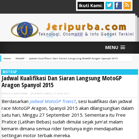
Ikuti Kami:
MENU
Home
MotoGP
Jadwal Kualifikasi Dan Siaran Langsung MotoGP Aragon Spanyol 2015
MOTOGP
Jadwal Kualifikasi Dan Siaran Langsung MotoGP
Aragon Spanyol 2015
PENULIS
JERI PURBA
DIUPDATE
SABTU, 17 JUNI 2017
Berdasarkan
jadwal MotoGP Trans7
, sesi kualifikasi dan jadwal
race MotoGP Aragon, Spanyol 2015 akan dilangsungkan dalam
satu hari, Minggu 27 September 2015. Sementara itu Free
Pratice (Latihan Bebas) sudah dimulai sejak jum’at malam
kemarin dimana semua rider tentunya ingin mendapatkan
settingan motor terbaik mereka.