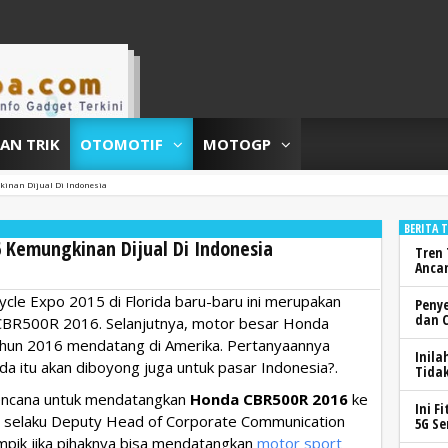
DAN TRIK
OTOMOTIF
MOTOGP
inan Dijual Di Indonesia
BERITA 
 Kemungkinan Dijual Di Indonesia
Tren 
Anca
ycle Expo 2015 di Florida baru-baru ini merupakan
Peny
dan 
CBR500R 2016. Selanjutnya, motor besar Honda
ahun 2016 mendatang di Amerika. Pertanyaannya
Inila
a itu akan diboyong juga untuk pasar Indonesia?.
Tidak
encana untuk mendatangkan
Honda CBR500R 2016
ke
Ini F
 selaku Deputy Head of Corporate Communication
5G Se
pik jika pihaknya bisa mendatangkan
motor sport