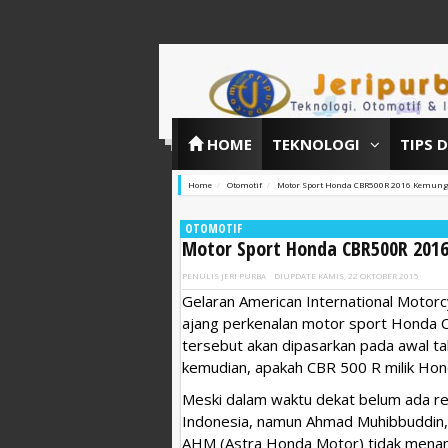
HOME
TEKNOLOGI
TIPS 
Home
Otomotif
Motor Sport Honda CBR500R 2016 Kemungk
OTOMOTIF
Motor Sport Honda CBR500R 2016
PENULIS
JERI PURBA
DIUPDATE
KAMIS, 22 OKTOBER 2015
Gelaran American International Motorc
ajang perkenalan motor sport Honda 
tersebut akan dipasarkan pada awal t
kemudian, apakah CBR 500 R milik Hond
Meski dalam waktu dekat belum ada r
Indonesia, namun Ahmad Muhibbuddin,
AHM (Astra Honda Motor) tidak menam