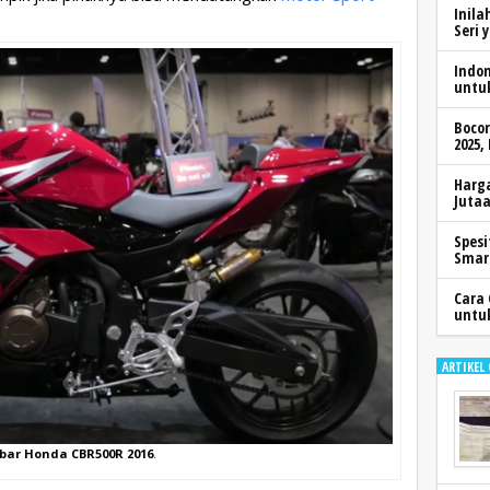
Inila
Seri 
Indo
untu
Boco
2025,
Harga
Jutaa
Spesi
Smar
Cara 
untu
ARTIKEL
ar Honda CBR500R 2016
.