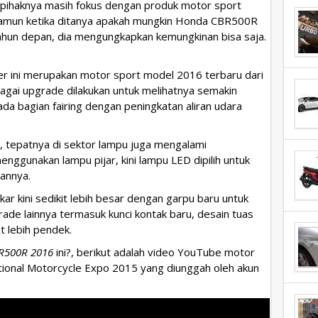
na pihaknya masih fokus dengan produk motor sport
Namun ketika ditanya apakah mungkin Honda CBR500R
tahun depan, dia mengungkapkan kemungkinan bisa saja.
ier ini merupakan motor sport model 2016 terbaru dari
bagai upgrade dilakukan untuk melihatnya semakin
da bagian fairing dengan peningkatan aliran udara
tepatnya di sektor lampu juga mengalami
enggunakan lampu pijar, kini lampu LED dipilih untuk
annya.
r kini sedikit lebih besar dengan garpu baru untuk
de lainnya termasuk kunci kontak baru, desain tuas
at lebih pendek.
R500R 2016
ini?, berikut adalah video YouTube motor
ational Motorcycle Expo 2015 yang diunggah oleh akun