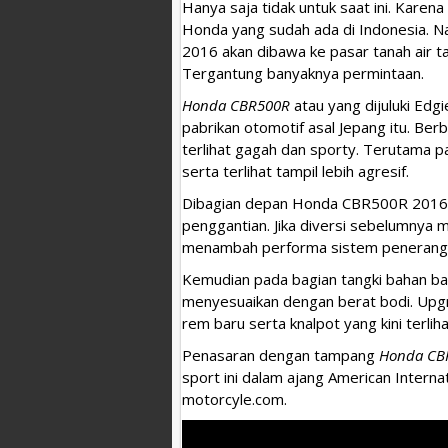
Hanya saja tidak untuk saat ini. Kare
Honda yang sudah ada di Indonesia. 
2016 akan dibawa ke pasar tanah air 
Tergantung banyaknya permintaan.
Honda CBR500R
atau yang dijuluki Edg
pabrikan otomotif asal Jepang itu. Ber
terlihat gagah dan sporty. Terutama pa
serta terlihat tampil lebih agresif.
Dibagian depan Honda CBR500R 2016, 
penggantian. Jika diversi sebelumnya m
menambah performa sistem penerang
Kemudian pada bagian tangki bahan baka
menyesuaikan dengan berat bodi. Upgra
rem baru serta knalpot yang kini terlih
Penasaran dengan tampang
Honda CB
sport ini dalam ajang American Intern
motorcyle.com.