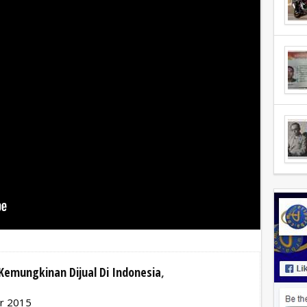
Kemungkinan Dijual Di Indonesia
,
er 2015