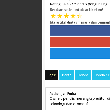
Rating :
4.38
/
5
dari
8
pengunjung
Berikan vote untuk artikel ini!
★
★
★
★
★
Jika artikel diatas menarik dan berman
Tags:
Berita
Honda
Honda C
Author:
Jeri Purba
Owner, penulis merangkap editor di
teknologi dan otomotif.