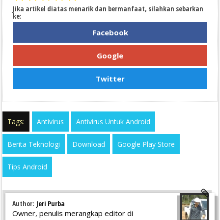
Jika artikel diatas menarik dan bermanfaat, silahkan sebarkan
ke:
Facebook
Google
Twitter
Tags:
Antivirus
Antivirus Untuk Android
Berita Teknologi
Download
Google Play Store
Tips Android
Author:
Jeri Purba
Owner, penulis merangkap editor di