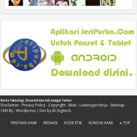
Berita Teknologi, Otomotif dan Info Gadget Terkini
Disclaimer
-
Privacy Policy
-
Copyright
-
Iklan
-
Lowongan Kerja
-
Sitemap
-
CMS By :
Wordpress
| Dev by
ID Digitech
.
TENTANG KAMI
REDAKSI
KODE ETIK
KONTAK KAMI
TOP