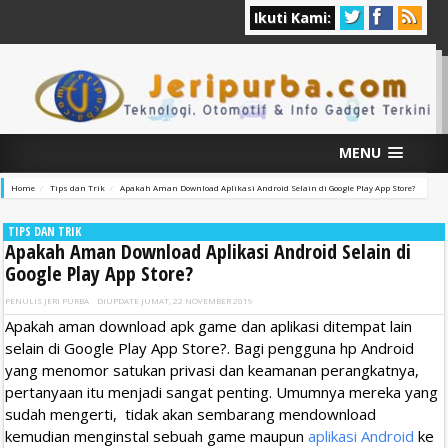
Ikuti Kami:
MENU
Home
Tips dan Trik
Apakah Aman Download Aplikasi Android Selain di Google Play App Store?
TIPS DAN TRIK
Apakah Aman Download Aplikasi Android Selain di
Google Play App Store?
PENULIS
JERI PURBA
DIUPDATE
JUMAT, 22 NOVEMBER 2019
Apakah aman download apk game dan aplikasi ditempat lain
selain di Google Play App Store?. Bagi pengguna hp Android
yang menomor satukan privasi dan keamanan perangkatnya,
pertanyaan itu menjadi sangat penting. Umumnya mereka yang
sudah mengerti, tidak akan sembarang mendownload
kemudian menginstal sebuah game maupun
aplikasi Android
ke