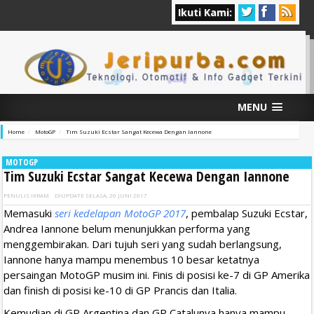
Ikuti Kami:
MENU
Home
MotoGP
Tim Suzuki Ecstar Sangat Kecewa Dengan Iannone
MOTOGP
Tim Suzuki Ecstar Sangat Kecewa Dengan Iannone
PENULIS
IKRAM
DIUPDATE
SELASA, 20 JUNI 2017
Memasuki
seri kedelapan MotoGP 2017
, pembalap Suzuki Ecstar,
Andrea Iannone belum menunjukkan performa yang
menggembirakan. Dari tujuh seri yang sudah berlangsung,
Iannone hanya mampu menembus 10 besar ketatnya
persaingan MotoGP musim ini. Finis di posisi ke-7 di GP Amerika
dan finish di posisi ke-10 di GP Prancis dan Italia.
Kemudian di GP Argentina dan GP Catalunya hanya mampu