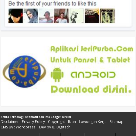
Berita Teknologi, Otomotif dan Info Gadget Terkini
Disclaimer
-
Privacy Policy
-
Copyright
-
Iklan
-
Lowongan Kerja
-
Sitemap
-
CMS By :
Wordpress
| Dev by
ID Digitech
.