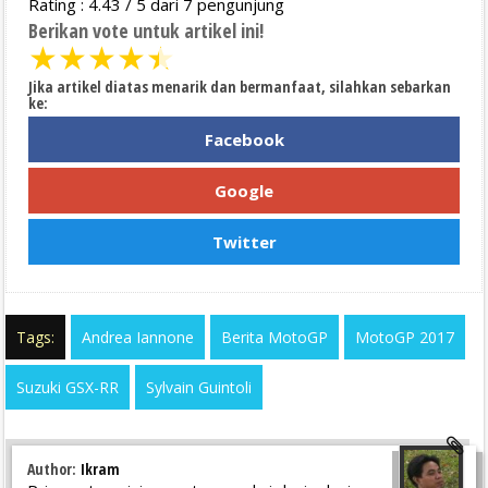
Rating :
4.43
/
5
dari
7
pengunjung
Berikan vote untuk artikel ini!
★
★
★
★
★
Jika artikel diatas menarik dan bermanfaat, silahkan sebarkan
ke:
Facebook
Google
Twitter
Tags:
Andrea Iannone
Berita MotoGP
MotoGP 2017
Suzuki GSX-RR
Sylvain Guintoli
Author:
Ikram