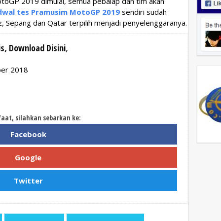
otoGP 2019 dimulai, semua pebalap dan tim akan
dwal tes Pramusim MotoGP 2019
sendiri sudah
rez, Sepang dan Qatar terpilih menjadi penyelenggaranya.
s, Download Disini
,
ber 2018
faat, silahkan sebarkan ke:
Facebook
Google
Twitter