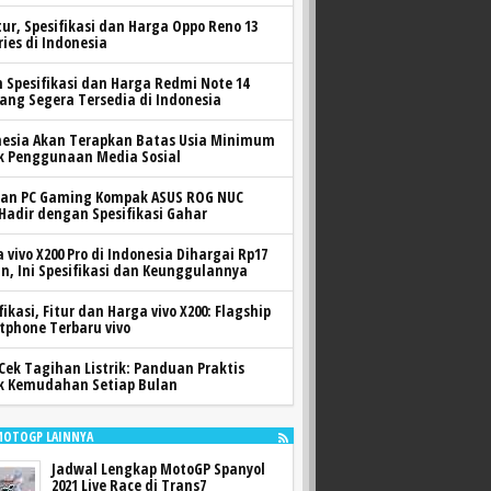
itur, Spesifikasi dan Harga Oppo Reno 13
ries di Indonesia
h Spesifikasi dan Harga Redmi Note 14
yang Segera Tersedia di Indonesia
nesia Akan Terapkan Batas Usia Minimum
k Penggunaan Media Sosial
ran PC Gaming Kompak ASUS ROG NUC
 Hadir dengan Spesifikasi Gahar
 vivo X200 Pro di Indonesia Dihargai Rp17
n, Ini Spesifikasi dan Keunggulannya
fikasi, Fitur dan Harga vivo X200: Flagship
tphone Terbaru vivo
Cek Tagihan Listrik: Panduan Praktis
k Kemudahan Setiap Bulan
MOTOGP LAINNYA
Jadwal Lengkap MotoGP Spanyol
2021 Live Race di Trans7