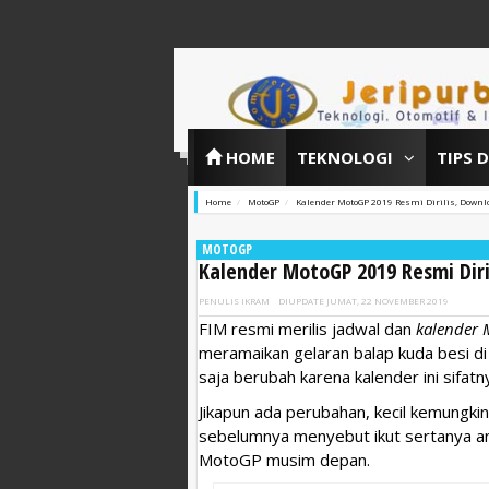
HOME
TEKNOLOGI
TIPS 
Home
MotoGP
Kalender MotoGP 2019 Resmi Dirilis, Downl
MOTOGP
Kalender MotoGP 2019 Resmi Diri
PENULIS
IKRAM
DIUPDATE
JUMAT, 22 NOVEMBER 2019
FIM resmi merilis jadwal dan
kalender
meramaikan gelaran balap kuda besi di
saja berubah karena kalender ini sifat
Jikapun ada perubahan, kecil kemungki
sebelumnya menyebut ikut sertanya an
MotoGP musim depan.