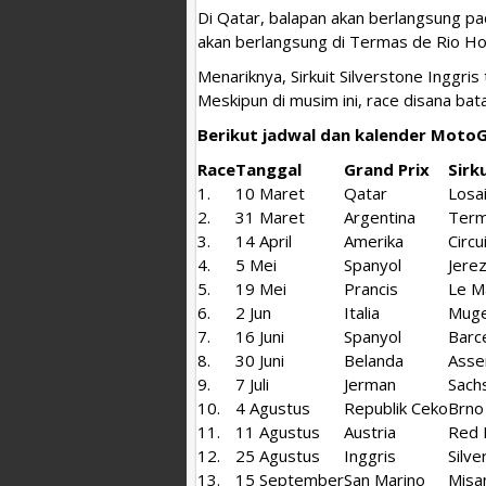
Di Qatar, balapan akan berlangsung pada
akan berlangsung di Termas de Rio Ho
Menariknya, Sirkuit Silverstone Inggri
Meskipun di musim ini, race disana bata
Berikut jadwal dan kalender MotoG
Race
Tanggal
Grand Prix
Sirk
1.
10 Maret
Qatar
Losai
2.
31 Maret
Argentina
Term
3.
14 April
Amerika
Circu
4.
5 Mei
Spanyol
Jere
5.
19 Mei
Prancis
Le M
6.
2 Jun
Italia
Muge
7.
16 Juni
Spanyol
Barc
8.
30 Juni
Belanda
Asse
9.
7 Juli
Jerman
Sach
10.
4 Agustus
Republik Ceko
Brno
11.
11 Agustus
Austria
Red B
12.
25 Agustus
Inggris
Silve
13.
15 September
San Marino
Misa