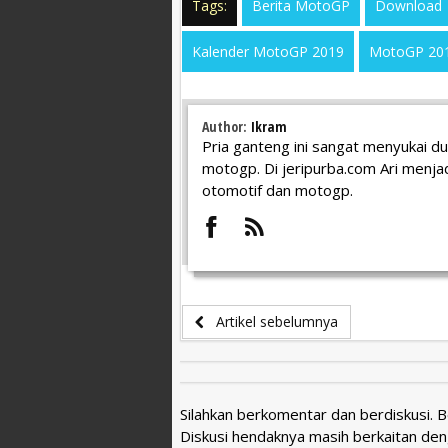
Tags:
Berita MotoGP
Download
Kalender MotoGP 2019
MotoGP 20
Author:
Ikram
Pria ganteng ini sangat menyukai d
motogp. Di jeripurba.com Ari menjad
otomotif dan motogp.
Artikel sebelumnya
Silahkan berkomentar dan berdiskusi. 
Diskusi hendaknya masih berkaitan den