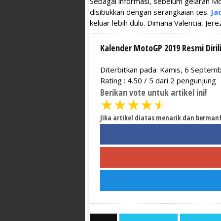
Sebagai informasi, sebelum gelaran M
disibukkan dengan serangkaian tes.
Ja
keluar lebih dulu. Dimana Valencia, Je
Kalender MotoGP 2019 Resmi Dirili
Diterbitkan pada: Kamis, 6 Septem
Rating :
4.50
/
5
dari
2
pengunjung
Berikan vote untuk artikel ini!
★
★
★
★
★
Jika artikel diatas menarik dan berman