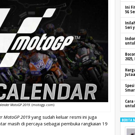
Ini F
5G Se
Inila
Seri 
Indo
untu
Boco
2025,
Harga
Jutaa
Spesi
Smar
Cara 
alender MotoGP 2019
. (motogp.com)
untu
er MotoGP 2019
yang sudah keluar resmi ini juga
BERITA 
Qatar masih di percaya sebagai pembuka rangkaian 19