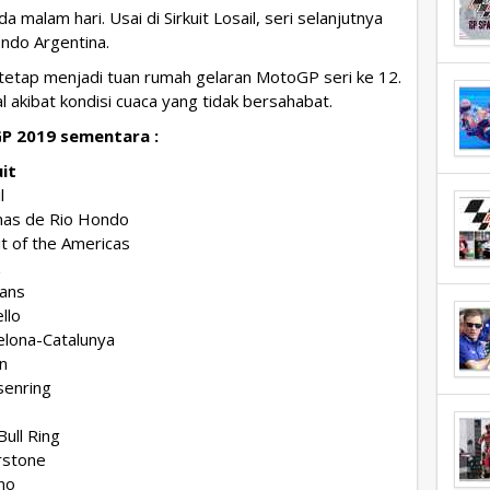
 malam hari. Usai di Sirkuit Losail, seri selanjutnya
ndo Argentina.
s tetap menjadi tuan rumah gelaran MotoGP seri ke 12.
l akibat kondisi cuaca yang tidak bersahabat.
P 2019 sementara :
uit
l
as de Rio Hondo
it of the Americas
z
ans
llo
elona-Catalunya
n
senring
ull Ring
rstone
no