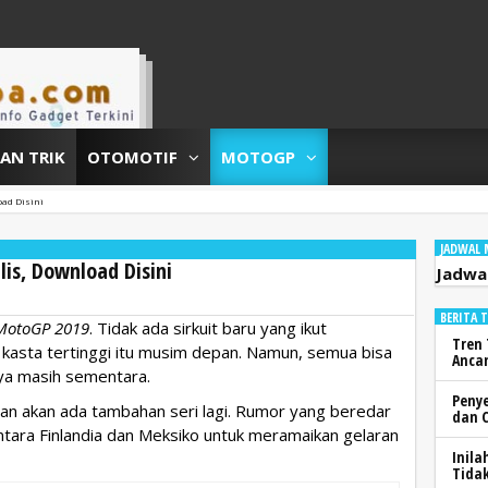
DAN TRIK
OTOMOTIF
MOTOGP
oad Disini
JADWAL
lis, Download Disini
Jadwa
BERITA 
 MotoGP 2019
. Tidak ada sirkuit baru yang ikut
Tren 
 kasta tertinggi itu musim depan. Namun, semua bisa
Anca
nya masih sementara.
Peny
nan akan ada tambahan seri lagi. Rumor yang beredar
dan 
tara Finlandia dan Meksiko untuk meramaikan gelaran
Inila
Tidak