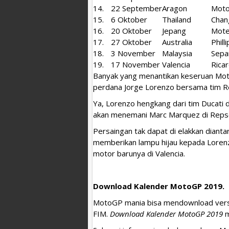
14.
22 September
Aragon
Moto
15.
6 Oktober
Thailand
Chan
16.
20 Oktober
Jepang
Mote
17.
27 Oktober
Australia
Phill
18.
3 November
Malaysia
Sepa
19.
17 November
Valencia
Rica
Banyak yang menantikan keseruan Mot
perdana Jorge Lorenzo bersama tim R
Ya, Lorenzo hengkang dari tim Ducati di
akan menemani Marc Marquez di Reps
Persaingan tak dapat di elakkan diant
memberikan lampu hijau kepada Lorenz
motor barunya di Valencia.
Download Kalender MotoGP 2019.
MotoGP mania bisa mendownload versi
FIM.
Download Kalender MotoGP 2019
m