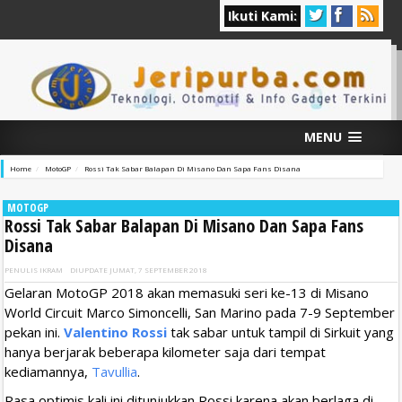
Ikuti Kami:
MENU
Home
MotoGP
Rossi Tak Sabar Balapan Di Misano Dan Sapa Fans Disana
MOTOGP
Rossi Tak Sabar Balapan Di Misano Dan Sapa Fans
Disana
PENULIS
IKRAM
DIUPDATE
JUMAT, 7 SEPTEMBER 2018
Gelaran MotoGP 2018 akan memasuki seri ke-13 di Misano
World Circuit Marco Simoncelli, San Marino pada 7-9 September
pekan ini.
Valentino Rossi
tak sabar untuk tampil di Sirkuit yang
hanya berjarak beberapa kilometer saja dari tempat
kediamannya,
Tavullia
.
Rasa optimis kali ini ditunjukkan Rossi karena akan berlaga di