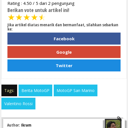
Rating :
4.50
/
5
dari
2
pengunjung
Berikan vote untuk artikel ini!
★
★
★
★
★
Jika artikel diatas menarik dan bermanfaat, silahkan sebarkan
ke:
Facebook
Google
Twitter
Tags:
Berita MotoGP
MotoGP San Marino
Valentino Rossi
Author:
Ikram