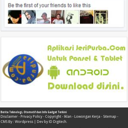
Berita Teknologi, Otomotif dan Info Gadget Terkini
Disclaimer
-
Privacy Policy
-
Copyright
-
Iklan
-
Lowongan Kerja
-
Sitemap
-
CMS By :
Wordpress
| Dev by
ID Digitech
.