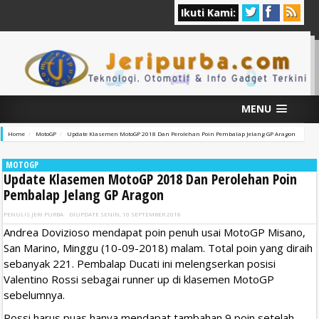
Ikuti Kami:
MENU
Home
MotoGP
Update Klasemen MotoGP 2018 Dan Perolehan Poin Pembalap Jelang GP Aragon
MOTOGP
Update Klasemen MotoGP 2018 Dan Perolehan Poin
Pembalap Jelang GP Aragon
PENULIS
JERI PURBA
DIUPDATE
SENIN, 10 SEPTEMBER 2018
Andrea Dovizioso mendapat poin penuh usai MotoGP Misano,
San Marino, Minggu (10-09-2018) malam. Total poin yang diraih
sebanyak 221. Pembalap Ducati ini melengserkan posisi
Valentino Rossi sebagai runner up di klasemen MotoGP
sebelumnya.
Rossi harus puas hanya mendapat tambahan 9 poin setelah