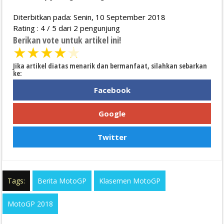
Diterbitkan pada: Senin, 10 September 2018
Rating :
4
/
5
dari
2
pengunjung
Berikan vote untuk artikel ini!
★
★
★
★
★
Jika artikel diatas menarik dan bermanfaat, silahkan sebarkan
ke:
Facebook
Google
Twitter
Tags:
Berita MotoGP
Klasemen MotoGP
MotoGP 2018