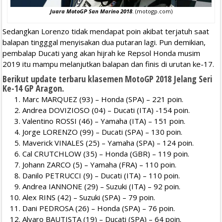
Juara MotoGP San Marino 2018
. (motogp.com)
Sedangkan Lorenzo tidak mendapat poin akibat terjatuh saat
balapan tingggal menyisakan dua putaran lagi. Pun demikian,
pembalap Ducati yang akan hijrah ke Repsol Honda musim
2019 itu mampu melanjutkan balapan dan finis di urutan ke-17.
Berikut update terbaru klasemen MotoGP 2018 Jelang Seri
Ke-14 GP Aragon.
Marc MARQUEZ (93) – Honda (SPA) – 221 poin.
Andrea DOVIZIOSO (04) – Ducati (ITA) -154 poin.
Valentino ROSSI (46) – Yamaha (ITA) – 151 poin.
Jorge LORENZO (99) – Ducati (SPA) – 130 poin.
Maverick VINALES (25) – Yamaha (SPA) – 124 poin.
Cal CRUTCHLOW (35) – Honda (GBR) – 119 poin.
Johann ZARCO (5) – Yamaha (FRA) – 110 poin.
Danilo PETRUCCI (9) – Ducati (ITA) – 110 poin.
Andrea IANNONE (29) – Suzuki (ITA) – 92 poin.
Alex RINS (42) – Suzuki (SPA) – 79 poin.
Dani PEDROSA (26) – Honda (SPA) – 76 poin.
Alvaro BAUTISTA (19) – Ducati (SPA) – 64 poin.