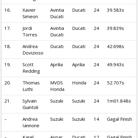
16.
Xavier
Avintia
Ducati
24
39.583s
Simeon
Ducati
17.
Jordi
Avintia
Ducati
24
39.839s
Torres
Ducati
18.
Andrea
Ducati
Ducati
24
42.698s
Dovizioso
19.
Scott
Aprilia
Aprilia
24
49.943s
Redding
20.
Thomas
MVDS
Honda
24
52.707s
Luthi
Honda
21.
Sylvain
Suzuki
Suzuki
24
1m01.848s
Guintoli
–
Andrea
Suzuki
Suzuki
14
Gagal Finish
Iannone
–
Karel
Aspar
Ducati
12
Gagal Finish