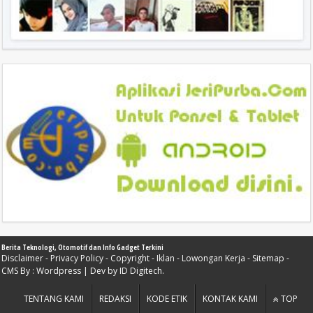
Berita Teknologi, Otomotif dan Info Gadget Terkini
Disclaimer
-
Privacy Policy
-
Copyright
-
Iklan
-
Lowongan Kerja
-
Sitemap
-
CMS By :
Wordpress
| Dev by
ID Digitech
.
TENTANG KAMI
REDAKSI
KODE ETIK
KONTAK KAMI
TOP