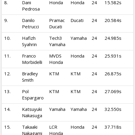
8.
Dani
Honda
Honda
24
15.582s
Pedrosa
9.
Danilo
Pramac
Ducati
24
20.584s
Petrucci
Ducati
10.
Hafizh
Tech3
Yamaha
24
24.985s
Syahrin
Yamaha
11.
Franco
MVDS
Honda
24
25.931s
Morbidelli
Honda
12.
Bradley
KTM
KTM
24
26.875s
Smith
13.
Pol
KTM
KTM
24
27.069s
Espargaro
14.
Katsuyuki
Yamaha
Yamaha
24
32.550s
Nakasuga
15.
Takaaki
LCR
Honda
24
37.718s
Nakagami
Honda