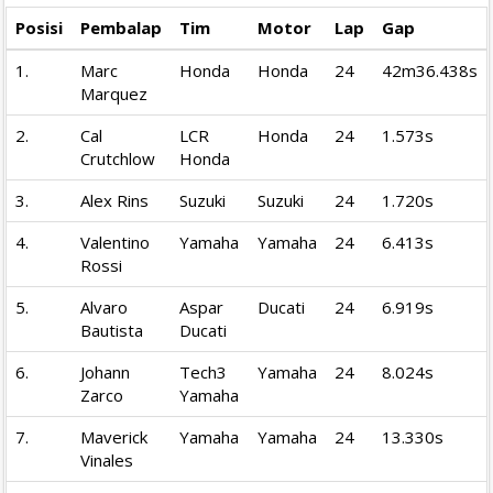
Posisi
Pembalap
Tim
Motor
Lap
Gap
1.
Marc
Honda
Honda
24
42m36.438s
Marquez
2.
Cal
LCR
Honda
24
1.573s
Crutchlow
Honda
3.
Alex Rins
Suzuki
Suzuki
24
1.720s
4.
Valentino
Yamaha
Yamaha
24
6.413s
Rossi
5.
Alvaro
Aspar
Ducati
24
6.919s
Bautista
Ducati
6.
Johann
Tech3
Yamaha
24
8.024s
Zarco
Yamaha
7.
Maverick
Yamaha
Yamaha
24
13.330s
Vinales