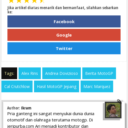
Jika artikel diatas menarik dan bermanfaat, silahkan sebarkan
ke:
Facebook
Google
Twitter
Tags:
Alex Rins
Andrea Dovizioso
Berita MotoGP
Cal Crutchlow
Hasil MotoGP Jepang
Marc Marquez
Author:
Ikram
Pria ganteng ini sangat menyukai dunia dunia
otomotif dan olahraga terutama motogp. Di
jeripurba.com Ari menjadi kontributor dan