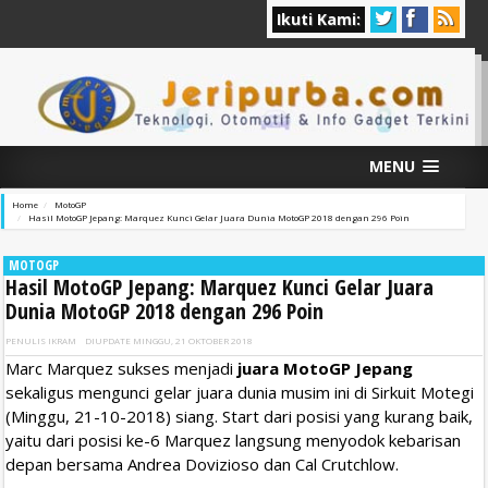
Ikuti Kami:
MENU
Home
MotoGP
Hasil MotoGP Jepang: Marquez Kunci Gelar Juara Dunia MotoGP 2018 dengan 296 Poin
MOTOGP
Hasil MotoGP Jepang: Marquez Kunci Gelar Juara
Dunia MotoGP 2018 dengan 296 Poin
PENULIS
IKRAM
DIUPDATE
MINGGU, 21 OKTOBER 2018
Marc Marquez sukses menjadi
juara MotoGP Jepang
sekaligus mengunci gelar juara dunia musim ini di Sirkuit Motegi
(Minggu, 21-10-2018) siang. Start dari posisi yang kurang baik,
yaitu dari posisi ke-6 Marquez langsung menyodok kebarisan
depan bersama Andrea Dovizioso dan Cal Crutchlow.