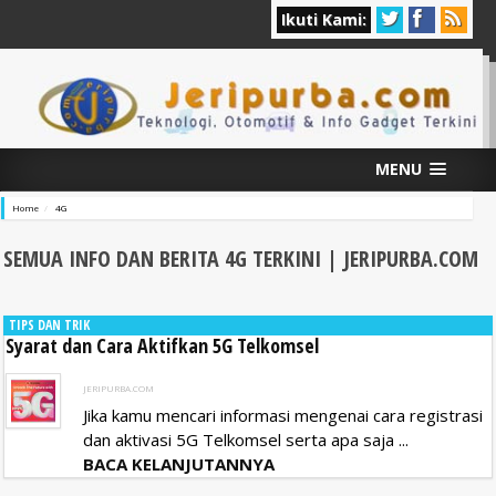
Ikuti Kami:
MENU
Home
4G
SEMUA INFO DAN BERITA 4G
TERKINI | JERIPURBA.COM
TIPS DAN TRIK
Syarat dan Cara Aktifkan 5G Telkomsel
JERIPURBA.COM
Jika kamu mencari informasi mengenai cara registrasi
dan aktivasi 5G Telkomsel serta apa saja ...
BACA KELANJUTANNYA