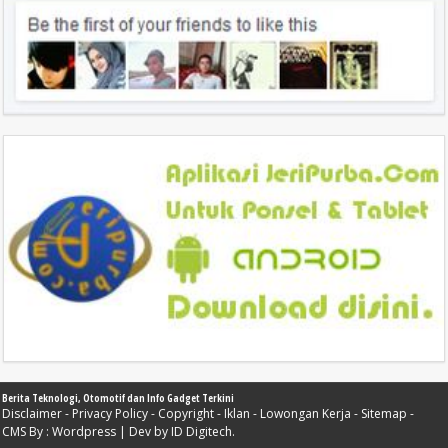
Berita Teknologi, Otomotif dan Info Gadget Terkini
Disclaimer
-
Privacy Policy
-
Copyright
-
Iklan
-
Lowongan Kerja
-
Sitemap
-
CMS By :
Wordpress
| Dev by
ID Digitech
.