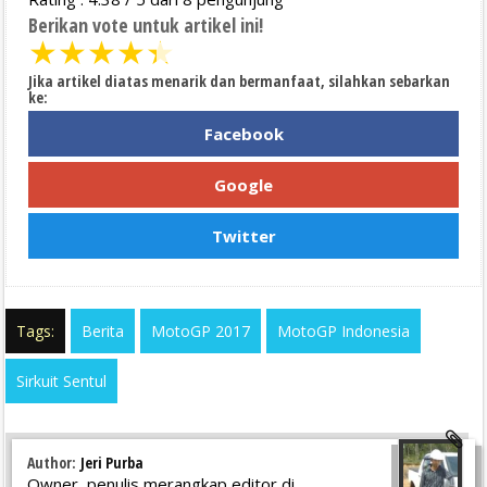
Berikan vote untuk artikel ini!
★
★
★
★
★
Jika artikel diatas menarik dan bermanfaat, silahkan sebarkan
ke:
Facebook
Google
Twitter
Tags:
Berita
MotoGP 2017
MotoGP Indonesia
Sirkuit Sentul
Author:
Jeri Purba
Owner, penulis merangkap editor di