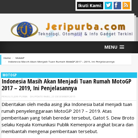
Ikuti Kami:
MENU
Home
MotoGP
Indonesia Masih Akan Menjadi Tuan Rumah MotoGP 2017 – 2019, Ini Penjelasannya
MOTOGP
Indonesia Masih Akan Menjadi Tuan Rumah MotoGP
2017 – 2019, Ini Penjelasannya
PENULIS
JERI PURBA
DIUPDATE
RABU, 23 DESEMBER 2015
Diberitakan oleh media asing jika Indonesia batal menjadi tuan
rumah penyelenggaraan MotoGP 2017 – 2019. Atas
pemberitaan yang telah beredar tersebut, Gatot S. Dew Broto
selaku Kepala Komunikasi Publik Kemenpora angkat bicara dan
membantah mengenai pemberitaan tersebut.