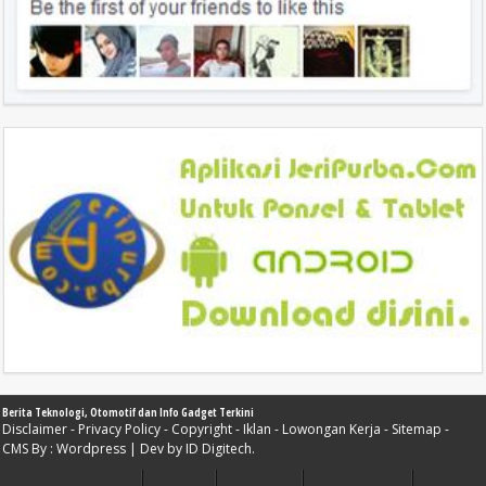
Berita Teknologi, Otomotif dan Info Gadget Terkini
Disclaimer
-
Privacy Policy
-
Copyright
-
Iklan
-
Lowongan Kerja
-
Sitemap
-
CMS By :
Wordpress
| Dev by
ID Digitech
.