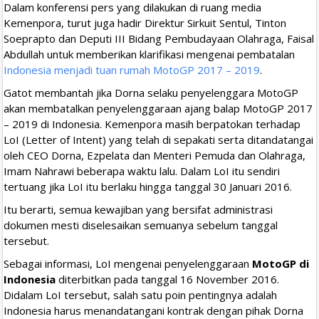
Dalam konferensi pers yang dilakukan di ruang media
Kemenpora, turut juga hadir Direktur Sirkuit Sentul, Tinton
Soeprapto dan Deputi III Bidang Pembudayaan Olahraga, Faisal
Abdullah untuk memberikan klarifikasi mengenai pembatalan
Indonesia menjadi tuan rumah MotoGP 2017 – 2019
.
Gatot membantah jika Dorna selaku penyelenggara MotoGP
akan membatalkan penyelenggaraan ajang balap MotoGP 2017
– 2019 di Indonesia. Kemenpora masih berpatokan terhadap
LoI (Letter of Intent) yang telah di sepakati serta ditandatangai
oleh CEO Dorna, Ezpelata dan Menteri Pemuda dan Olahraga,
Imam Nahrawi beberapa waktu lalu. Dalam LoI itu sendiri
tertuang jika LoI itu berlaku hingga tanggal 30 Januari 2016.
Itu berarti, semua kewajiban yang bersifat administrasi
dokumen mesti diselesaikan semuanya sebelum tanggal
tersebut.
Sebagai informasi, LoI mengenai penyelenggaraan
MotoGP di
Indonesia
diterbitkan pada tanggal 16 November 2016.
Didalam LoI tersebut, salah satu poin pentingnya adalah
Indonesia harus menandatangani kontrak dengan pihak Dorna