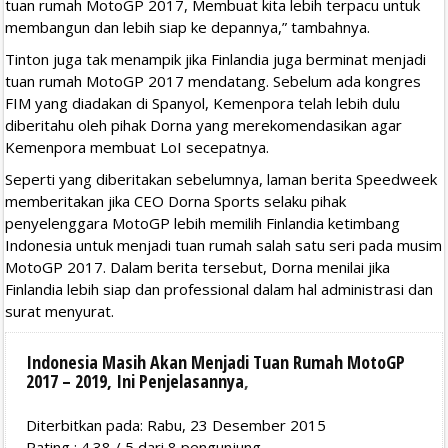
tuan rumah MotoGP 2017, Membuat kita lebih terpacu untuk
membangun dan lebih siap ke depannya,” tambahnya.
Tinton juga tak menampik jika Finlandia juga berminat menjadi
tuan rumah MotoGP 2017 mendatang. Sebelum ada kongres
FIM yang diadakan di Spanyol, Kemenpora telah lebih dulu
diberitahu oleh pihak Dorna yang merekomendasikan agar
Kemenpora membuat LoI secepatnya.
Seperti yang diberitakan sebelumnya, laman berita Speedweek
memberitakan jika CEO Dorna Sports selaku pihak
penyelenggara MotoGP lebih memilih Finlandia ketimbang
Indonesia untuk menjadi tuan rumah salah satu seri pada musim
MotoGP 2017. Dalam berita tersebut, Dorna menilai jika
Finlandia lebih siap dan professional dalam hal administrasi dan
surat menyurat.
Indonesia Masih Akan Menjadi Tuan Rumah MotoGP
2017 – 2019, Ini Penjelasannya
,
Diterbitkan pada: Rabu, 23 Desember 2015
Rating :
4.38
/
5
dari
8
pengunjung