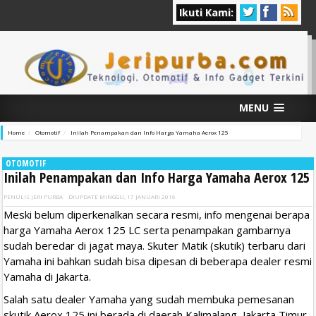
Ikuti Kami:
MENU
Home
Otomotif
Inilah Penampakan dan Info Harga Yamaha Aerox 125
OTOMOTIF
Inilah Penampakan dan Info Harga Yamaha Aerox 125
PENULIS
JERI PURBA
DIUPDATE
MINGGU, 17 JANUARI 2016
Meski belum diperkenalkan secara resmi, info mengenai berapa
harga Yamaha Aerox 125 LC serta penampakan gambarnya
sudah beredar di jagat maya. Skuter Matik (skutik) terbaru dari
Yamaha ini bahkan sudah bisa dipesan di beberapa dealer resmi
Yamaha di Jakarta.
Salah satu dealer Yamaha yang sudah membuka pemesanan
skutik Aerox 125 ini berada di daerah Kalimalang, Jakarta Timur.