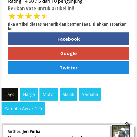
Rating :
4.50
/
5
dari
10
pengunjung
Berikan vote untuk artikel ini!
★
★
★
★
★
Jika artikel diatas menarik dan bermanfaat, silahkan sebarkan
ke:
Facebook
Google
Twitter
Tags:
Harga
Motor
Skutik
Yamaha
Yamaha Aerox 125
Author:
Jeri Purba