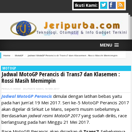
Ikuti Kami:
MENU
Home
MotoGP
Jadwal MotoGP Perancis di Trans7 dan Klasemen : Rossi Masih Memimpin
MOTOGP
Jadwal MotoGP Perancis di Trans7 dan Klasemen :
Rossi Masih Memimpin
PENULIS
IKRAM
DIUPDATE
KAMIS, 18 MEI 2017
Jadwal MotoGP Perancis
dimulai dengan latihan bebas yaitu
pada hari Jum’at 19 Mei 2017. Seri ke-5 MotoGP Perancis 2017
akan digelar di Sirkuit Le Mans, seperti musim sebelumnya.
Berdasarkan
jadwal resmi MotoGP 2017
yang sudah dirilis, race
berlangsung pada hari Minggu 21 Mei 2017.
Race MotoGP Perancis akan disiarkan di
Trans7
. Sebelumnya,