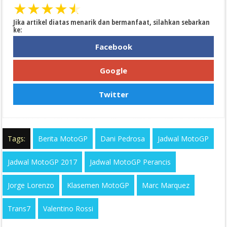
★
★
★
★
★
Jika artikel diatas menarik dan bermanfaat, silahkan sebarkan
ke:
Facebook
Google
Twitter
Tags:
Berita MotoGP
Dani Pedrosa
Jadwal MotoGP
Jadwal MotoGP 2017
Jadwal MotoGP Perancis
Jorge Lorenzo
Klasemen MotoGP
Marc Marquez
Trans7
Valentino Rossi