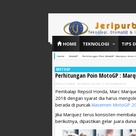
HOME
TEKNOLOGI
TIPS 
Home
MotoGP
Perhitungan Poin MotoGP : Marquez Kunci 
MOTOGP
Perhitungan Poin MotoGP : Marqu
PENULIS
IKRAM
DIUPDATE
SELASA, 11 SEPTEMBER 2018
Pembalap Repsol Honda, Marc Marquez
2018 dengan syarat dia harus mengoleks
berada di puncak
klasemen MotoGP 2
Jika Marquez terus konsisten membalap 
berikutnya, dipastikan gelar juara dun