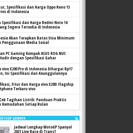
itur, Spesifikasi dan Harga Oppo Reno 13
ries di Indonesia
h Spesifikasi dan Harga Redmi Note 14
yang Segera Tersedia di Indonesia
nesia Akan Terapkan Batas Usia Minimum
k Penggunaan Media Sosial
ran PC Gaming Kompak ASUS ROG NUC
 Hadir dengan Spesifikasi Gahar
 vivo X200 Pro di Indonesia Dihargai Rp17
n, Ini Spesifikasi dan Keunggulannya
fikasi, Fitur dan Harga vivo X200: Flagship
tphone Terbaru vivo
Cek Tagihan Listrik: Panduan Praktis
k Kemudahan Setiap Bulan
MOTOGP LAINNYA
Jadwal Lengkap MotoGP Spanyol
2021 Live Race di Trans7