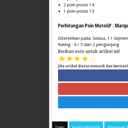
2 poin posisi 14
1 poin posisi 15
Perhitungan Poin MotoGP : Marque
Diterbitkan pada: Selasa, 11 Sept
Rating :
4
/
5
dari
2
pengunjung
Berikan vote untuk artikel ini!
★
★
★
★
★
Jika artikel diatas menarik dan berman
Tags:
Berita MotoGP
Klasemen