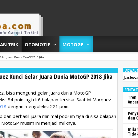
DAN TRIK
OTOMOTIF
MOTOGP
Gelar Juara Dunia MotoGP 2018 Jika
JADWAL
ez Kunci Gelar Juara Dunia MotoGP 2018 Jika
Jadwa
BERITA 
, bisa mengunci gelar juara dunia MotoGP
Tren 
i 84 poin lagi di 6 balapan tersisa. Saat ini Marquez
Anca
018
dengan mengoleksi 221 poin.
Peny
dan berhasil juara minimal podium tiga di sisa balapan
dan 
ia MotoGP musim ini menjadi miliknya.
Inila
Tidak