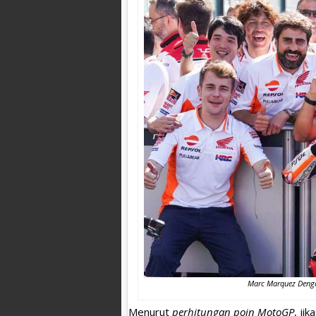
Marc Marquez Deng
Menurut
perhitungan poin MotoGP
, ji