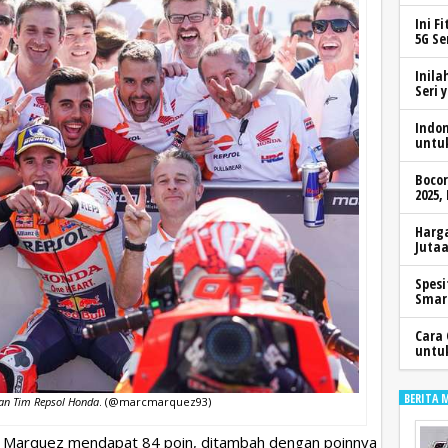
Ini F
5G Se
Inila
Seri 
Indo
untu
Boco
2025,
Harga
Jutaa
Spesi
Smar
Cara 
untu
BERITA 
an Tim Repsol Honda
. (@marcmarquez93)
ka Marquez mendapat 84 poin, ditambah dengan poinnya