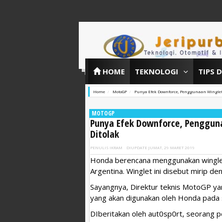
HOME
TEKNOLOGI
TIPS 
Home
MotoGP
Punya Efek Downforce, Penggunaan Winglet
MOTOGP
Punya Efek Downforce, Pengguna
Ditolak
PENULIS
IKRAM
DIUPDATE
JUMAT, 29 MARET 2019
Honda berencana menggunakan wingle
Argentina. Winglet ini disebut mirip 
Sayangnya, Direktur teknis MotoGP yan
yang akan digunakan oleh Honda pada
DIberitakan oleh aut0sp0rt, seorang 