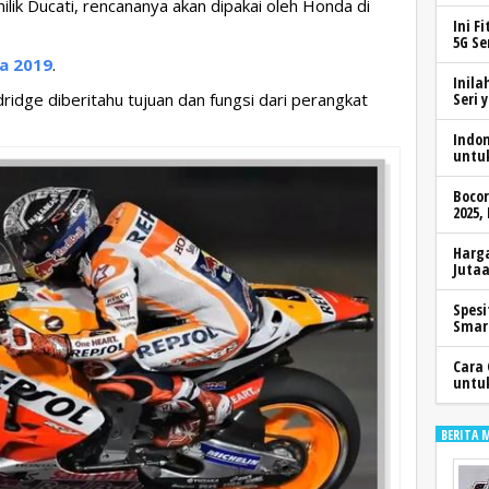
k Ducati, rencananya akan dipakai oleh Honda di
Ini F
5G Se
a 2019
.
Inila
dridge diberitahu tujuan dan fungsi dari perangkat
Seri 
Indo
untu
Boco
2025,
Harga
Jutaa
Spesi
Smar
Cara 
untu
BERITA 