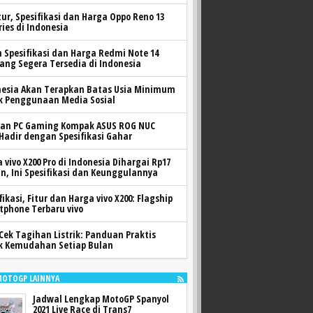
itur, Spesifikasi dan Harga Oppo Reno 13
ries di Indonesia
h Spesifikasi dan Harga Redmi Note 14
yang Segera Tersedia di Indonesia
nesia Akan Terapkan Batas Usia Minimum
k Penggunaan Media Sosial
ran PC Gaming Kompak ASUS ROG NUC
 Hadir dengan Spesifikasi Gahar
 vivo X200 Pro di Indonesia Dihargai Rp17
n, Ini Spesifikasi dan Keunggulannya
fikasi, Fitur dan Harga vivo X200: Flagship
tphone Terbaru vivo
Cek Tagihan Listrik: Panduan Praktis
k Kemudahan Setiap Bulan
MOTOGP LAINNYA
Jadwal Lengkap MotoGP Spanyol
2021 Live Race di Trans7