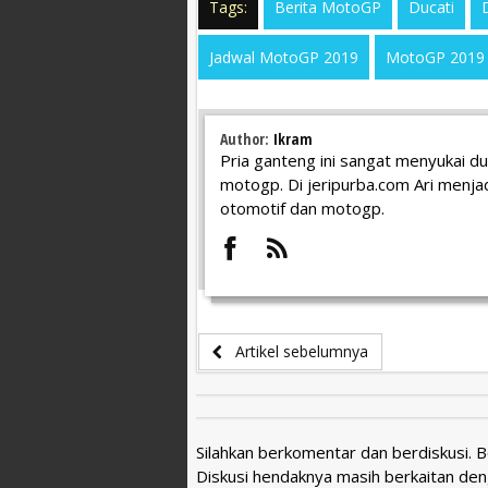
Tags:
Berita MotoGP
Ducati
Jadwal MotoGP 2019
MotoGP 2019
Author:
Ikram
Pria ganteng ini sangat menyukai d
motogp. Di jeripurba.com Ari menjad
otomotif dan motogp.
Artikel sebelumnya
Silahkan berkomentar dan berdiskusi. 
Diskusi hendaknya masih berkaitan den