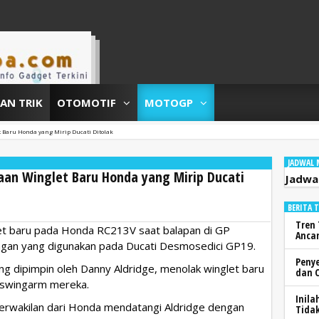
DAN TRIK
OTOMOTIF
MOTOGP
 Baru Honda yang Mirip Ducati Ditolak
JADWAL
an Winglet Baru Honda yang Mirip Ducati
Jadwa
BERITA 
Tren 
t baru pada Honda RC213V saat balapan di GP
Anca
dengan yang digunakan pada Ducati Desmosedici GP19.
Peny
g dipimpin oleh Danny Aldridge, menolak winglet baru
dan 
 swingarm mereka.
Inila
perwakilan dari Honda mendatangi Aldridge dengan
Tidak