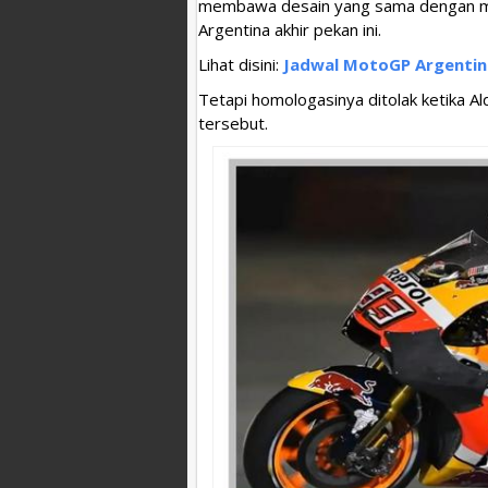
membawa desain yang sama dengan mili
Argentina akhir pekan ini.
Lihat disini:
Jadwal MotoGP Argentin
Tetapi homologasinya ditolak ketika Al
tersebut.