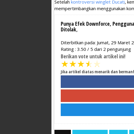
Setelah
kontroversi winglet Ducati
, ke
mempertimbangkan menggunakan komp
Punya Efek Downforce, Penggunaa
Ditolak
,
Diterbitkan pada: Jumat, 29 Maret 
Rating :
3.50
/
5
dari
2
pengunjung
Berikan vote untuk artikel ini!
★
★
★
★
★
Jika artikel diatas menarik dan berman