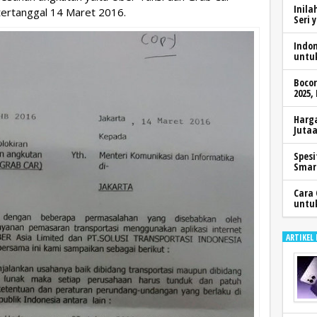
Inila
rtanggal 14 Maret 2016. ‬
Seri 
Indo
untu
Boco
2025,
Harga
Jutaa
Spesi
Smar
Cara 
untu
ARTIKEL