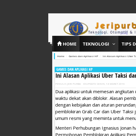
HOME
TEKNOLOGI
TIPS 
Home
Games dan Aplikasi HP
Ini Alasan Aplikasi Uber T
GAMES DAN APLIKASI HP
Ini Alasan Aplikasi Uber Taksi da
PENULIS
JERI PURBA
DIUPDATE
SENIN, 14 MARET 2016
Dua aplikasi untuk memesan angkutan 
waktu dekat akan diblokir. Alasan pemb
dengan kebijakan dan aturan perundang
pemblokiran Grab Car dan Uber Taksi j
umum resmi yang meminta untuk menutu
Menteri Perhubungan Ignasius Jonan ha
Permohonan Pemblokiran Aplikasi Pem