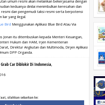
utan umum resmi akan melainkan bekerjasama dengan
mudian keduanya dinilai menimbulkan keresahan dan
n resmi dan pengemudi taksi resmi serta berpotensi
iar yang ilegal.
ue Bird
Menggunakan Aplikasi Blue Bird Atau Via
ius Jonan itu ditembuskan kepada Menteri Keuangan,
enteri Hukum dan HAM, Irjen Kementerian
rat, Direktur Angkutan dan Multimoda, Dirjen Aplikasi
a Umum DPP Organda.
 Grab Car Diblokir Di Indonesia
,
2016
faat, silahkan sebarkan ke: