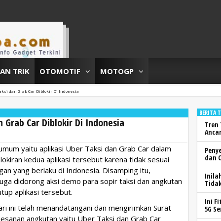
DAN TRIK
OTOMOTIF
MOTOGP
aksi dan Grab Car Diblokir Di Indonesia
BERITA 
n Grab Car Diblokir Di Indonesia
Tren 
Anca
umum yaitu aplikasi Uber Taksi dan Grab Car dalam
Peny
dan 
lokiran kedua aplikasi tersebut karena tidak sesuai
an yang berlaku di Indonesia. Disamping itu,
Inila
uga didorong aksi demo para sopir taksi dan angkutan
Tidak
p aplikasi tersebut.
Ini F
ri ini telah menandatangani dan mengirimkan Surat
5G Se
esanan angkutan yaitu Uber Taksi dan Grab Car