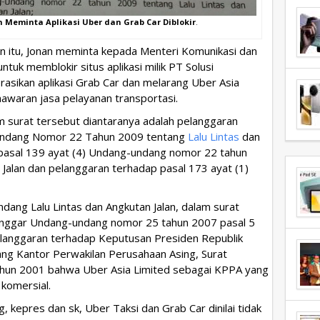
 Meminta Aplikasi Uber dan Grab Car Diblokir
.
 itu, Jonan meminta kepada Menteri Komunikasi dan
tuk memblokir situs aplikasi milik PT Solusi
asikan aplikasi Grab Car dan melarang Uber Asia
nawaran jasa pelayanan transportasi.
m surat tersebut diantaranya adalah pelanggaran
-Undang Nomor 22 Tahun 2009 tentang
Lalu Lintas
dan
 pasal 139 ayat (4) Undang-undang nomor 22 tahun
 Jalan dan pelanggaran terhadap pasal 173 ayat (1)
dang Lalu Lintas dan Angkutan Jalan, dalam surat
elanggar Undang-undang nomor 25 tahun 2007 pasal 5
elanggaran terhadap Keputusan Presiden Republik
ng Kantor Perwakilan Perusahaan Asing, Surat
un 2001 bahwa Uber Asia Limited sebagai KPPA yang
 komersial.
 kepres dan sk, Uber Taksi dan Grab Car dinilai tidak